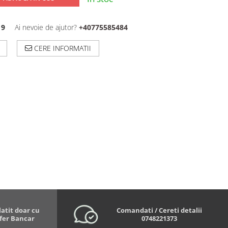
19
Ai nevoie de ajutor?
+40775585484
CERE INFORMATII
latit doar cu
Comandati / Cereti detalii
sfer Bancar
0748221373