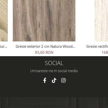
tural
Gresie exterior 2 cm Natura Wood
Gresie rectifi
ej,
Oak Outdoor maro, 0.73mp/cut
travertin, Tr
93,60 RON
168
25621011, 60x1
SOCIAL
Urmareste-ne in social media