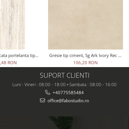
cata portelanta tip
Gresie tip ciment, Sg Ark Ivory Rec 1.
avertin Bone Sugar
60x60x0.7 cm, rectificata,
,48 RON
106,20 RON
20 cm, bej, finisaj
portelanata, bej, finisaj mat
mat
SUPORT CLIENTI
Luni - Vineri : 08:00 - 18:00 ▫️ Sambata : 08:00 - 16:00
+40775585484
office@fabostudio.ro