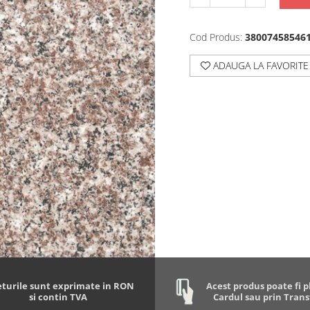
Cod Produs:
38007458546
ADAUGA LA FAVORITE
eturile sunt exprimate in RON
Acest produs poate fi p
si contin TVA
Cardul sau prin Tran