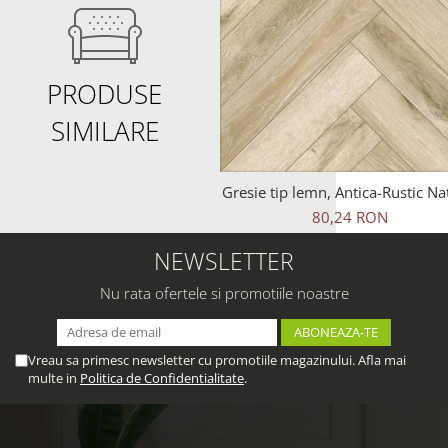
PRODUSE
SIMILARE
Gresie tip lemn, Antica-Rustic Na
6093, 45x45 cm, portelanata, b
80,24 RON
finisaj mat
NEWSLETTER
Nu rata ofertele si promotiile noastre
Vreau sa primesc newsletter cu promotiile magazinului. Afla mai
multe in
Politica de Confidentialitate
.