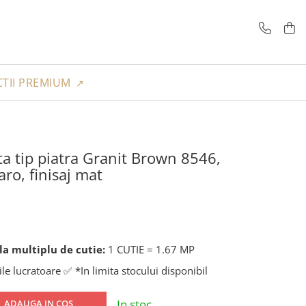
TII PREMIUM
ta tip piatra Granit Brown 8546,
ro, finisaj mat
a multiplu de cutie:
1 CUTIE = 1.67 MP
ile lucratoare ✅ *In limita stocului disponibil
In stoc
ADAUGA IN COS