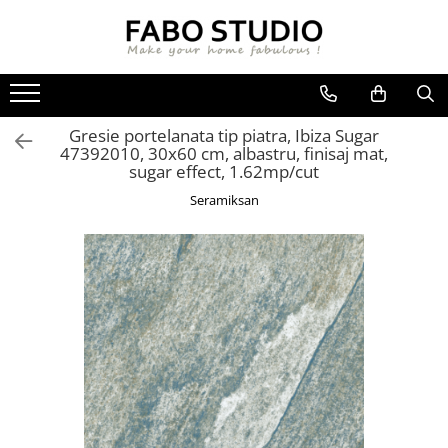
GRESIE
FAIANTA
MOBILIER DE INTERIOR
GRESIE INTERIOR
FAIANTA
CANAPELE
Gresie portelanata tip piatra, Ibiza Sugar
GRESIE EXTERIOR
PIESE DECORATIVE
CUIERE
47392010, 30x60 cm, albastru, finisaj mat,
GRESIE EXTERIOR 2 CM
MESE
sugar effect, 1.62mp/cut
GRESIE TIP LEMN
SCAUNE
Seramiksan
GRESIE XXL - LASTRE
CONSOLE
TREPTE DIN GRESIE