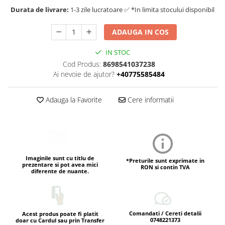
Durata de livrare:
1-3 zile lucratoare ✅ *In limita stocului disponibil
ADAUGA IN COS
IN STOC
Cod Produs:
8698541037238
Ai nevoie de ajutor?
+40775585484
Adauga la Favorite
Cere informatii
Imaginile sunt cu titlu de
*Preturile sunt exprimate in
prezentare si pot avea mici
RON si contin TVA
diferente de nuante.
Comandati / Cereti detalii
Acest produs poate fi platit
0748221373
doar cu Cardul sau prin Transfer