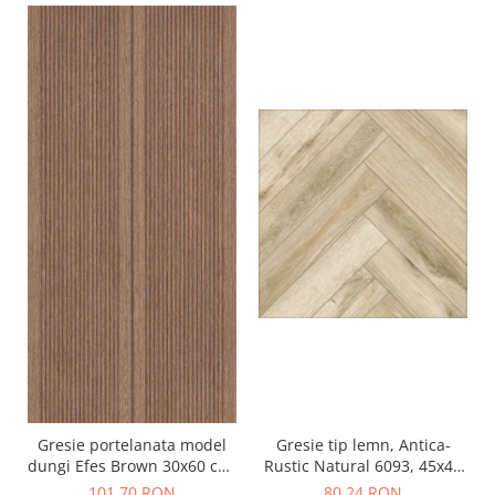
Gresie portelanata model
Gresie tip lemn, Antica-
dungi Efes Brown 30x60 cm,
Rustic Natural 6093, 45x45
finisaj mat, maro
cm, portelanata, bej, finisaj
101,70 RON
80,24 RON