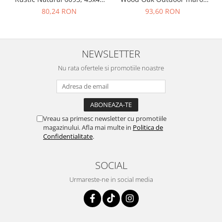
cm, portelanata, bej, finisaj
0.73mp/cut
80,24 RON
93,60 RON
mat
NEWSLETTER
Nu rata ofertele si promotiile noastre
Vreau sa primesc newsletter cu promotiile
magazinului. Afla mai multe in
Politica de
Confidentialitate
.
SOCIAL
Urmareste-ne in social media