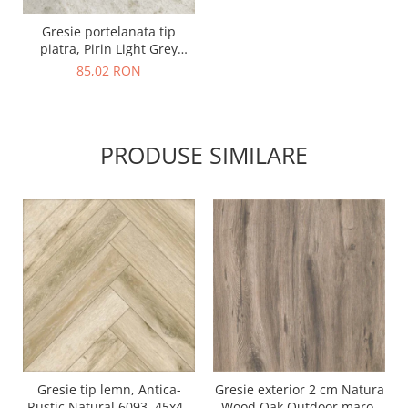
Gresie portelanata tip
piatra, Pirin Light Grey
9565, 60X60 cm, gri
85,02 RON
PRODUSE SIMILARE
Gresie tip lemn, Antica-
Gresie exterior 2 cm Natura
Rustic Natural 6093, 45x45
Wood Oak Outdoor maro,