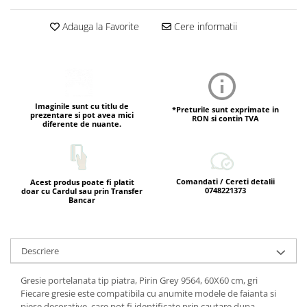
Adauga la Favorite
Cere informatii
Imaginile sunt cu titlu de
*Preturile sunt exprimate in
prezentare si pot avea mici
RON si contin TVA
diferente de nuante.
Comandati / Cereti detalii
Acest produs poate fi platit
0748221373
doar cu Cardul sau prin Transfer
Bancar
Descriere
Gresie portelanata tip piatra, Pirin Grey 9564, 60X60 cm, gri
Fiecare gresie este compatibila cu anumite modele de faianta si
piese decorative, care pot fi identificate prin cautare dupa