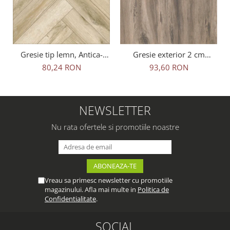
Gresie tip lemn, Antica-
Gresie exterior 2 cm
Rustic Natural 6093, 45x45
Natura Wood Oak Outdoor
80,24 RON
93,60 RON
cm, portelanata, bej, finisaj
maro, 0.73mp/cut
mat
NEWSLETTER
Nu rata ofertele si promotiile noastre
Vreau sa primesc newsletter cu promotiile
magazinului. Afla mai multe in
Politica de
Confidentialitate
.
SOCIAL