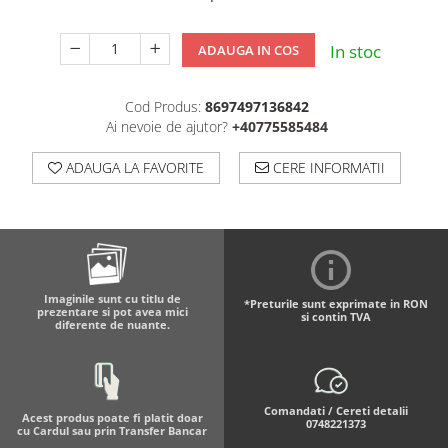
In stoc
ADAUGA IN COS
Cod Produs:
8697497136842
Ai nevoie de ajutor?
+40775585484
ADAUGA LA FAVORITE
CERE INFORMATII
Imaginile sunt cu titlu de
*Preturile sunt exprimate in RON
prezentare si pot avea mici
si contin TVA
diferente de nuante.
Comandati / Cereti detalii
Acest produs poate fi platit doar
0748221373
cu Cardul sau prin Transfer Bancar