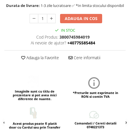
Durata de livrare:
1-3 zile lucratoare ✅ *In limita stocului disponibil
ADAUGA IN COS
IN STOC
Cod Produs:
3800745984019
Ai nevoie de ajutor?
+40775585484
Adauga la Favorite
Cere informatii
Imaginile sunt cu titlu de
*Preturile sunt exprimate in
prezentare si pot avea mici
RON si contin TVA
diferente de nuante.
Comandati / Cereti detalii
Acest produs poate fi platit
0748221373
doar cu Cardul sau prin Transfer