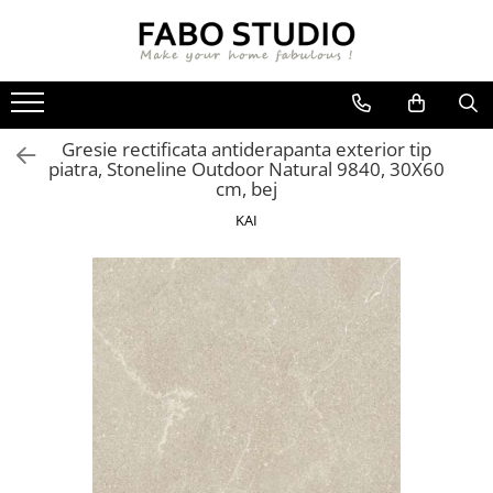
GRESIE
FAIANTA
MOBILIER DE INTERIOR
GRESIE INTERIOR
FAIANTA
CANAPELE
Gresie rectificata antiderapanta exterior tip
GRESIE EXTERIOR
PIESE DECORATIVE
CUIERE
piatra, Stoneline Outdoor Natural 9840, 30X60
GRESIE EXTERIOR 2 CM
MESE
cm, bej
GRESIE TIP LEMN
SCAUNE
KAI
GRESIE XXL - LASTRE
CONSOLE
TREPTE DIN GRESIE