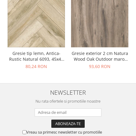
Gresie tip lemn, Antica-
Gresie exterior 2 cm Natura
Rustic Natural 6093, 45x45
Wood Oak Outdoor maro,
cm, portelanata, bej, finisaj
0.73mp/cut
80,24 RON
93,60 RON
mat
NEWSLETTER
Nu rata ofertele si promotiile noastre
Vreau sa primesc newsletter cu promotiile