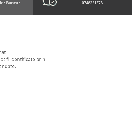
sfer Bancar
0748221373
mat
t fi identificate prin
mandate.