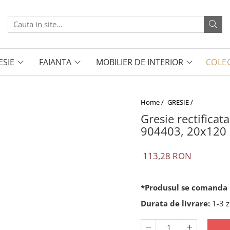
ESIE
FAIANTA
MOBILIER DE INTERIOR
COLEC
Home /
GRESIE /
Gresie rectifica
904403, 20x120 c
113,28 RON
*Produsul se comanda l
Durata de livrare:
1-3 z