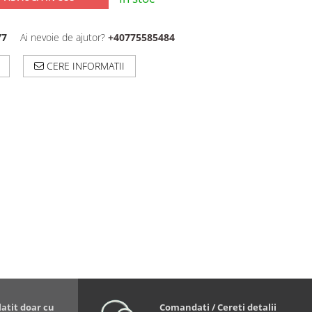
77
Ai nevoie de ajutor?
+40775585484
CERE INFORMATII
latit doar cu
Comandati / Cereti detalii