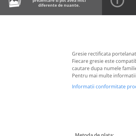
prezentare si pot avea mici
diferente de nuante.
Gresie rectificata portelan
Fiecare gresie este compatib
cautare dupa numele familiei
Pentru mai multe informatii n
Informatii conformitate pr
Metoda de plata: