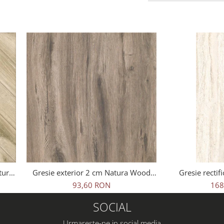
tural
Gresie exterior 2 cm Natura Wood
Gresie rectifi
ej,
Oak Outdoor maro, 0.73mp/cut
travertin, Tr
93,60 RON
168
25621011, 60x1
SOCIAL
Urmareste-ne in social media