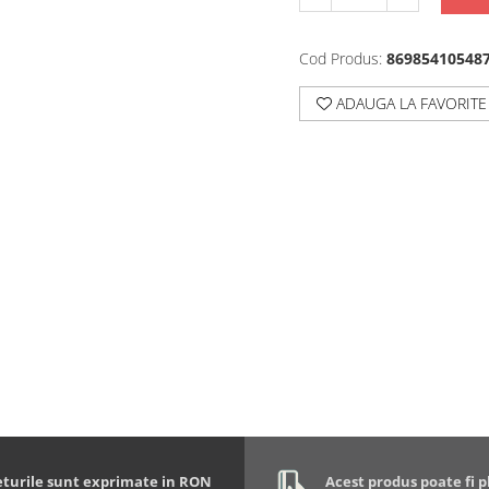
Cod Produs:
86985410548
ADAUGA LA FAVORITE
eturile sunt exprimate in RON
Acest produs poate fi p