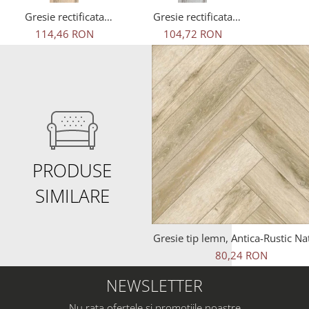
Gresie rectificata
Gresie rectificata
portelanata tip lemn,
portelanata tip lemn,
114,46 RON
104,72 RON
Sagano Almond
Sagano Grey 904401,
904402, 20x120 cm,
20x120 cm, gri, finisaj
bej, finisaj mat
mat
PRODUSE
SIMILARE
Gresie tip lemn, Antica-Rustic Na
6093, 45x45 cm, portelanata, b
80,24 RON
finisaj mat
NEWSLETTER
Nu rata ofertele si promotiile noastre