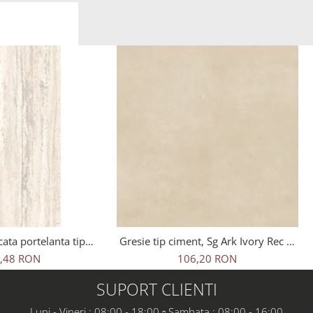
cata portelanta tip
Gresie tip ciment, Sg Ark Ivory Rec 1.
avertin Bone Sugar
60x60x0.7 cm, rectificata,
,48 RON
106,20 RON
20 cm, bej, finisaj
portelanata, bej, finisaj mat
mat
SUPORT CLIENTI
Luni - Vineri : 08:00 - 18:00 ▫️ Sambata : 08:00 - 16:00