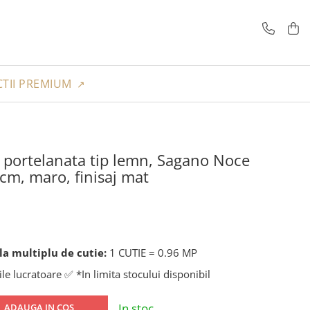
TII PREMIUM
ta portelanata tip lemn, Sagano Noce
m, maro, finisaj mat
a multiplu de cutie:
1 CUTIE = 0.96 MP
ile lucratoare ✅ *In limita stocului disponibil
In stoc
ADAUGA IN COS