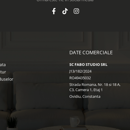
DATE COMERCIALE
ata
SC FABO STUDIO SRL
J13/182/2024
etur
RO49435032
duselor
Strada Romana, Nr. 18 si 18 A,
C3, Camera 1, Etaj 1
Ovidiu, Constanta