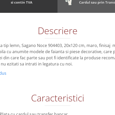
si contin TVA
Cardul sau prin Tran
Descriere
ata tip lemn, Sagano Noce 904403, 20x120 cm, maro, finisaj 
ila cu anumite modele de faianta si piese decorative, care po
 din care fac parte sau pot fi identificate la produse reco
u ezitati sa intrati in legatura cu noi.
odus
Caracteristici
Plata cu cardul sau transfer bancar