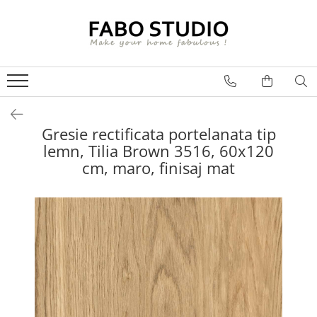
GRESIE
FAIANTA
MOBILIER DE INTERIOR
GRESIE INTERIOR
FAIANTA
CANAPELE
GRESIE EXTERIOR
PIESE DECORATIVE
CUIERE
GRESIE EXTERIOR 2 CM
MESE
Gresie rectificata portelanata tip
lemn, Tilia Brown 3516, 60x120
GRESIE TIP LEMN
SCAUNE
cm, maro, finisaj mat
GRESIE XXL - LASTRE
CONSOLE
TREPTE DIN GRESIE