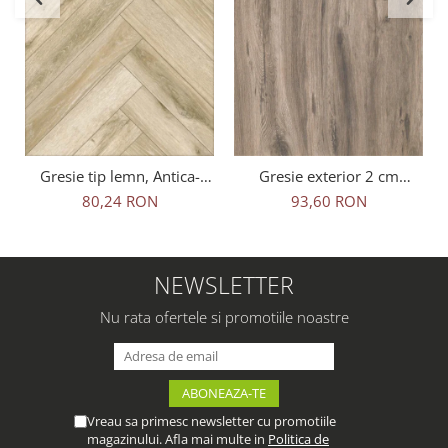
Gresie tip lemn, Antica-
Gresie exterior 2 cm
Rustic Natural 6093, 45x45
Natura Wood Oak Outdoor
80,24 RON
93,60 RON
cm, portelanata, bej, finisaj
maro, 0.73mp/cut
mat
NEWSLETTER
Nu rata ofertele si promotiile noastre
Vreau sa primesc newsletter cu promotiile
magazinului. Afla mai multe in
Politica de