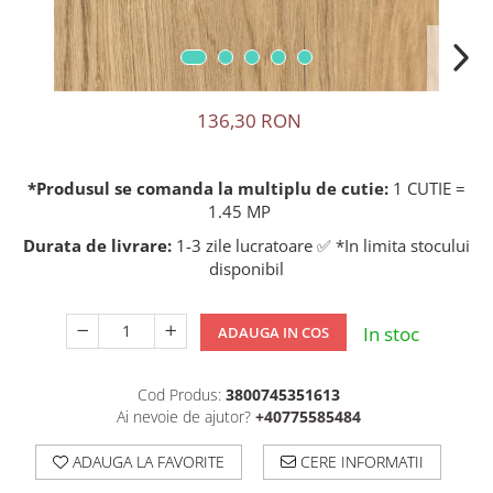
136,30 RON
*Produsul se comanda la multiplu de cutie:
1 CUTIE =
1.45 MP
Durata de livrare:
1-3 zile lucratoare ✅ *In limita stocului
disponibil
In stoc
ADAUGA IN COS
Cod Produs:
3800745351613
Ai nevoie de ajutor?
+40775585484
ADAUGA LA FAVORITE
CERE INFORMATII