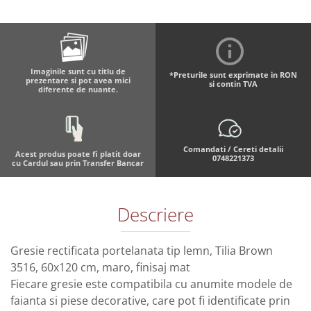
Imaginile sunt cu titlu de
*Preturile sunt exprimate in RON
prezentare si pot avea mici
si contin TVA
diferente de nuante.
Comandati / Cereti detalii
Acest produs poate fi platit doar
0748221373
cu Cardul sau prin Transfer Bancar
Descriere
Gresie rectificata portelanata tip lemn, Tilia Brown
3516, 60x120 cm, maro, finisaj mat
Fiecare gresie este compatibila cu anumite modele de
faianta si piese decorative, care pot fi identificate prin