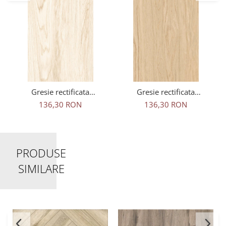
Gresie rectificata
Gresie rectificata
portelanata tip lemn, Tilia
portelanata tip lemn, Tilia
136,30 RON
136,30 RON
Natural 3514, 60x120 cm,
Beige 3515, 60x120 cm,
bej, finisaj mat
bej, finisaj mat
PRODUSE
SIMILARE