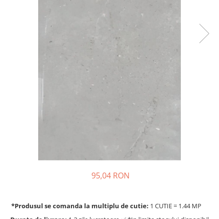
95,04 RON
*Produsul se comanda la multiplu de cutie:
1 CUTIE = 1.44 MP