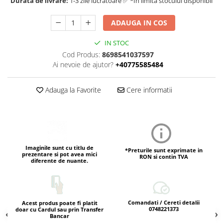
Durata de livrare:
1-3 zile lucratoare ✅ *In limita stocului disponibil
ADAUGA IN COS
IN STOC
Cod Produs:
8698541037597
Ai nevoie de ajutor?
+40775585484
Adauga la Favorite
Cere informatii
Imaginile sunt cu titlu de
*Preturile sunt exprimate in
prezentare si pot avea mici
RON si contin TVA
diferente de nuante.
Comandati / Cereti detalii
Acest produs poate fi platit
0748221373
doar cu Cardul sau prin Transfer
Bancar