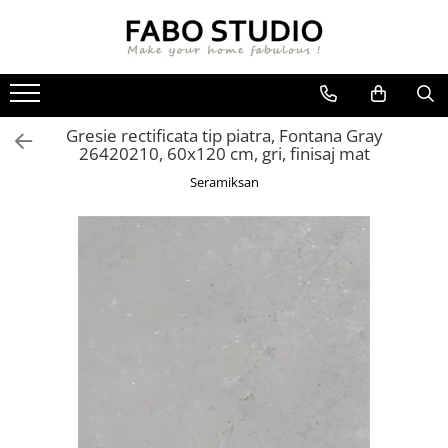
GRESIE
FAIANTA
MOBILIER DE INTERIOR
GRESIE INTERIOR
FAIANTA
CANAPELE
Gresie rectificata tip piatra, Fontana Gray
GRESIE EXTERIOR
PIESE DECORATIVE
CUIERE
26420210, 60x120 cm, gri, finisaj mat
GRESIE EXTERIOR 2 CM
MESE
Seramiksan
GRESIE TIP LEMN
SCAUNE
GRESIE XXL - LASTRE
CONSOLE
TREPTE DIN GRESIE