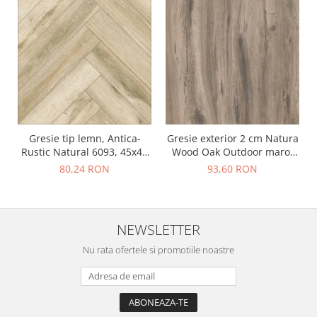
Gresie tip lemn, Antica-
Gresie exterior 2 cm Natura
Rustic Natural 6093, 45x45
Wood Oak Outdoor maro,
cm, portelanata, bej, finisaj
0.73mp/cut
80,24 RON
93,60 RON
mat
NEWSLETTER
Nu rata ofertele si promotiile noastre