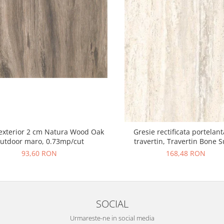
exterior 2 cm Natura Wood Oak
Gresie rectificata portelant
utdoor maro, 0.73mp/cut
travertin, Travertin Bone 
25621011, 60x120 cm, bej, fin
93,60 RON
168,48 RON
SOCIAL
Urmareste-ne in social media