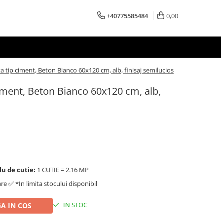
+40775585484
0,00
ta tip ciment, Beton Bianco 60x120 cm, alb, finisaj semilucios
ciment, Beton Bianco 60x120 cm, alb,
lu de cutie:
1 CUTIE = 2.16 MP
are ✅ *In limita stocului disponibil
IN STOC
A IN COS