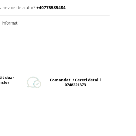
Ai nevoie de ajutor?
+40775585484
informatii
tit doar
Comandati / Cereti detalii
nsfer
0748221373