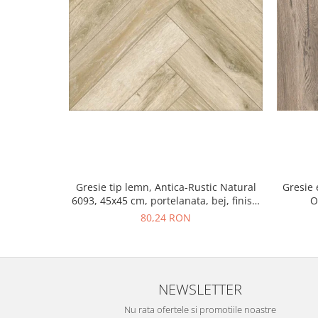
Gresie tip lemn, Antica-Rustic Natural
Gresie 
6093, 45x45 cm, portelanata, bej, finisaj
O
mat
80,24 RON
NEWSLETTER
Nu rata ofertele si promotiile noastre