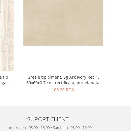
a tip
Gresie tip ciment, Sg Ark Ivory Rec 1.
Gresie re
Sugar
60x60x0.7 cm, rectificata, portelanata,
Greige 215
isaj mat
bej, finisaj mat
106,20 RON
SUPORT CLIENTI
Luni - Vineri : 08:00 - 18:00 ▫️ Sambata : 08:00 - 16:00