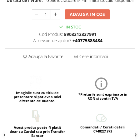
Durata de livrare:
1-3 zile lucratoare ✅ *In limita stocului disponibil
ADAUGA IN COS
IN STOC
Cod Produs:
5903313337991
Ai nevoie de ajutor?
+40775585484
Adauga la Favorite
Cere informatii
Imaginile sunt cu titlu de
*Preturile sunt exprimate in
prezentare si pot avea mici
RON si contin TVA
diferente de nuante.
Comandati / Cereti detalii
Acest produs poate fi platit
0748221373
doar cu Cardul sau prin Transfer
Bancar