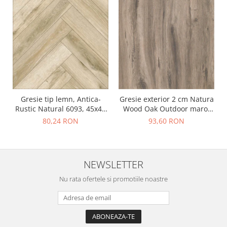
Gresie tip lemn, Antica-
Gresie exterior 2 cm Natura
Rustic Natural 6093, 45x45
Wood Oak Outdoor maro,
cm, portelanata, bej, finisaj
0.73mp/cut
80,24 RON
93,60 RON
mat
NEWSLETTER
Nu rata ofertele si promotiile noastre