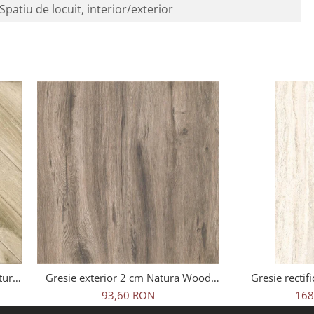
Spatiu de locuit, interior/exterior
tural
Gresie exterior 2 cm Natura Wood
Gresie rectifi
ej,
Oak Outdoor maro, 0.73mp/cut
travertin, Tr
93,60 RON
168
25621011, 60x1