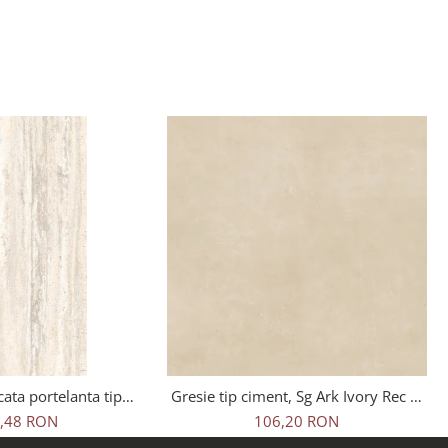
cata portelanta tip
Gresie tip ciment, Sg Ark Ivory Rec 1.
avertin Bone Sugar
60x60x0.7 cm, rectificata,
,48 RON
106,20 RON
20 cm, bej, finisaj
portelanata, bej, finisaj mat