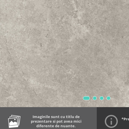
Imaginile sunt cu titlu de
*Pr
prezentare si pot avea mici
diferente de nuante.