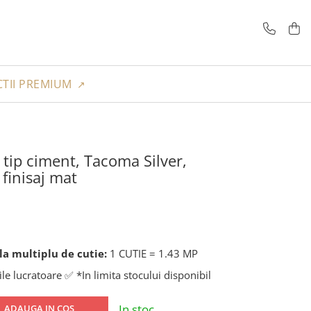
TII PREMIUM
a tip ciment, Tacoma Silver,
finisaj mat
a multiplu de cutie:
1 CUTIE = 1.43 MP
ile lucratoare ✅ *In limita stocului disponibil
In stoc
ADAUGA IN COS