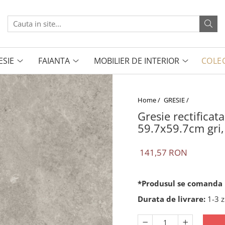
ESIE
FAIANTA
MOBILIER DE INTERIOR
COLEC
Home /
GRESIE /
Gresie rectificat
59.7x59.7cm gri, 
141,57 RON
*Produsul se comanda l
Durata de livrare:
1-3 z