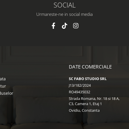
SOCIAL
Urmareste-ne in social media
DATE COMERCIALE
ata
SC FABO STUDIO SRL
J13/182/2024
etur
RO49435032
duselor
Strada Romana, Nr. 18 si 18 A,
C3, Camera 1, Etaj 1
Ovidiu, Constanta