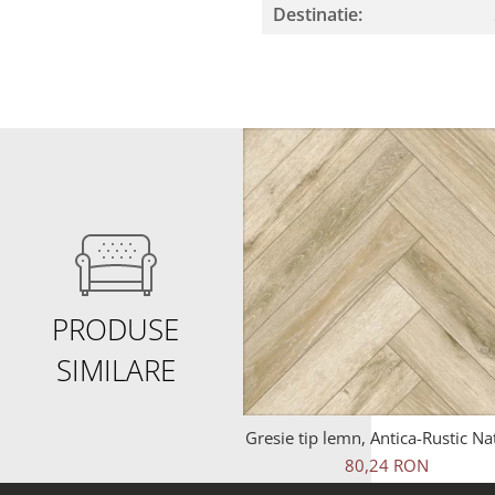
Destinatie:
PRODUSE
SIMILARE
Gresie tip lemn, Antica-Rustic Na
6093, 45x45 cm, portelanata, b
80,24 RON
finisaj mat