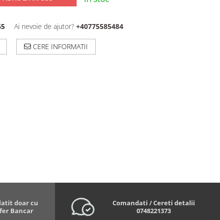
65
Ai nevoie de ajutor?
+40775585484
CERE INFORMATII
latit doar cu
Comandati / Cereti detalii
sfer Bancar
0748221373