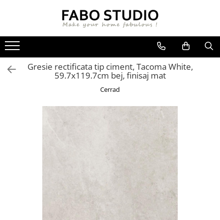
GRESIE
FAIANTA
MOBILIER DE INTERIOR
GRESIE INTERIOR
FAIANTA
CANAPELE
Gresie rectificata tip ciment, Tacoma White,
GRESIE EXTERIOR
PIESE DECORATIVE
CUIERE
59.7x119.7cm bej, finisaj mat
GRESIE EXTERIOR 2 CM
MESE
Cerrad
GRESIE TIP LEMN
SCAUNE
GRESIE XXL - LASTRE
CONSOLE
TREPTE DIN GRESIE