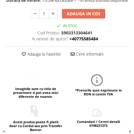
Durata de livrare:
1-3 zile lucratoare ✅ *In limita stocului disponibil
ADAUGA IN COS
IN STOC
Cod Produs:
5903313304641
Ai nevoie de ajutor?
+40775585484
Adauga la Favorite
Cere informatii
Imaginile sunt cu titlu de
*Preturile sunt exprimate in
prezentare si pot avea mici
RON si contin TVA
diferente de nuante.
Comandati / Cereti detalii
Acest produs poate fi platit
0748221373
doar cu Cardul sau prin Transfer
Bancar