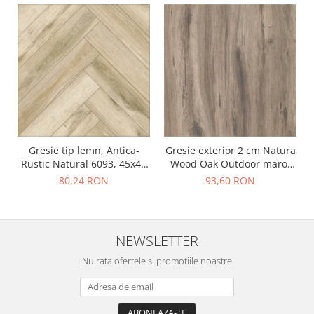
Gresie tip lemn, Antica-
Gresie exterior 2 cm Natura
Rustic Natural 6093, 45x45
Wood Oak Outdoor maro,
cm, portelanata, bej, finisaj
0.73mp/cut
80,24 RON
93,60 RON
mat
NEWSLETTER
Nu rata ofertele si promotiile noastre