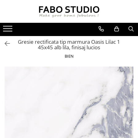
GRESIE
FAIANTA
MOBILIER DE INTERIOR
GRESIE INTERIOR
FAIANTA
CANAPELE
Gresie rectificata tip marmura Oasis Lilac 1
GRESIE EXTERIOR
PIESE DECORATIVE
CUIERE
45x45 alb lila, finisaj lucios
GRESIE EXTERIOR 2 CM
MESE
BIEN
GRESIE TIP LEMN
SCAUNE
GRESIE XXL - LASTRE
CONSOLE
TREPTE DIN GRESIE