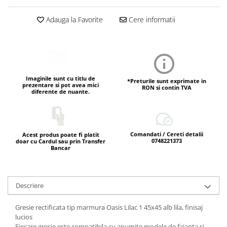
Adauga la Favorite
Cere informatii
Imaginile sunt cu titlu de
*Preturile sunt exprimate in
prezentare si pot avea mici
RON si contin TVA
diferente de nuante.
Comandati / Cereti detalii
Acest produs poate fi platit
0748221373
doar cu Cardul sau prin Transfer
Bancar
Descriere
Gresie rectificata tip marmura Oasis Lilac 1 45x45 alb lila, finisaj
lucios
Fiecare gresie este compatibila cu anumite modele de faianta si