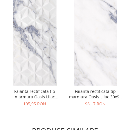
Faianta rectificata tip
Faianta rectificata tip
marmura Oasis Lilac
marmura Oasis Lilac 30x90
Decofon 30x90 alb, lila,
alb, lila, 1.63mp/cut
105,95 RON
96,17 RON
1.63mp/cut