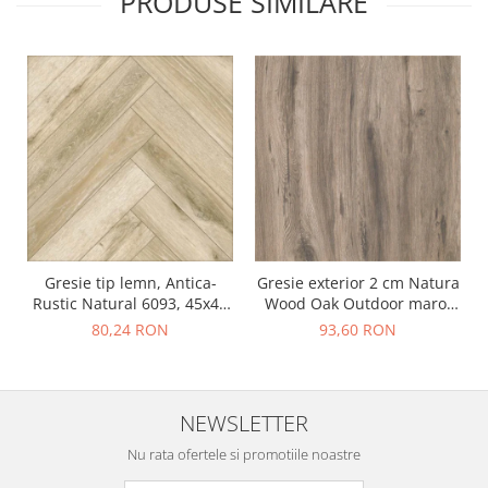
PRODUSE SIMILARE
Gresie tip lemn, Antica-
Gresie exterior 2 cm Natura
Rustic Natural 6093, 45x45
Wood Oak Outdoor maro,
cm, portelanata, bej, finisaj
0.73mp/cut
80,24 RON
93,60 RON
mat
NEWSLETTER
Nu rata ofertele si promotiile noastre