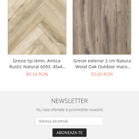
Gresie tip lemn, Antica-
Gresie exterior 2 cm Natura
Rustic Natural 6093, 45x45
Wood Oak Outdoor maro,
cm, portelanata, bej, finisaj
0.73mp/cut
80,24 RON
93,60 RON
mat
NEWSLETTER
Nu rata ofertele si promotiile noastre