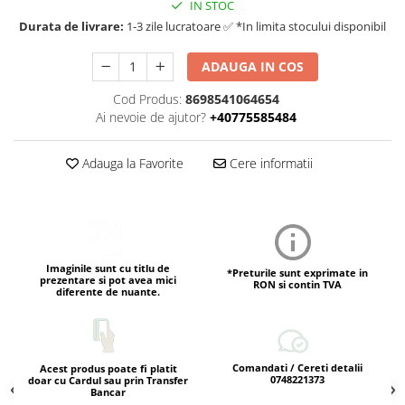
IN STOC
Durata de livrare:
1-3 zile lucratoare ✅ *In limita stocului disponibil
ADAUGA IN COS
Cod Produs:
8698541064654
Ai nevoie de ajutor?
+40775585484
Adauga la Favorite
Cere informatii
Imaginile sunt cu titlu de
*Preturile sunt exprimate in
prezentare si pot avea mici
RON si contin TVA
diferente de nuante.
Comandati / Cereti detalii
Acest produs poate fi platit
0748221373
doar cu Cardul sau prin Transfer
Bancar