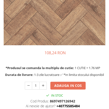
108,24 RON
*Produsul se comanda la multiplu de cutie:
1 CUTIE = 1.76 MP
Durata de livrare:
1-3 zile lucratoare ✅ *In limita stocului disponibil
ADAUGA IN COS
IN STOC
Cod Produs:
8697497126942
Ai nevoie de ajutor?
+40775585484