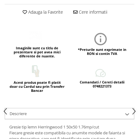
Adauga la Favorite
Cere informatii
Imaginile sunt cu titlu de
*Preturile sunt exprimate in
prezentare si pot avea mici
RON si contin TVA
diferente de nuante.
Comandati / Cereti detalii
Acest produs poate fi platit
0748221373
doar cu Cardul sau prin Transfer
Bancar
Descriere
Gresie tip lemn Herringwood 1 50x50 1.76mp/cut
Fiecare gresie este compatibila cu anumite modele de faianta si
piese decorative, care pot fi identificate prin cautare dupa