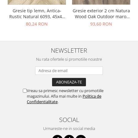
Gresie tip lemn, Antica-
Gresie exterior 2 cm Natura
Rustic Natural 6093, 45x45
Wood Oak Outdoor maro,
cm, portelanata, bej, finisaj
0.73mp/cut
80,24 RON
93,60 RON
mat
NEWSLETTER
Nu rata ofertele si promotiile noastre
Vreau sa primesc newsletter cu promotiile
magazinului. Afla mai multe in
Politica de
Confidentialitate
.
SOCIAL
Urmareste-ne in social media