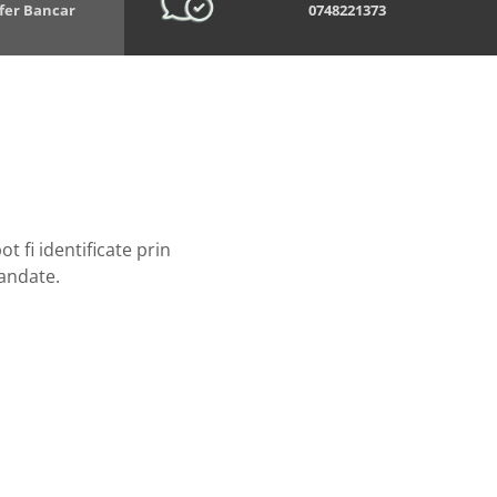
sfer Bancar
0748221373
t fi identificate prin
mandate.