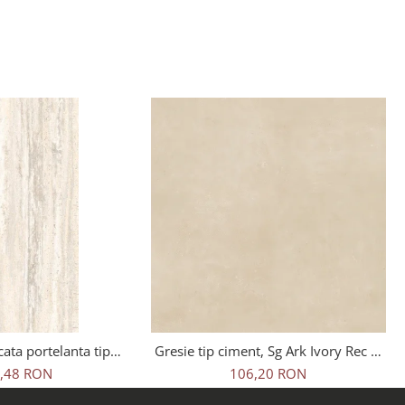
cata portelanta tip
Gresie tip ciment, Sg Ark Ivory Rec 1.
avertin Bone Sugar
60x60x0.7 cm, rectificata,
,48 RON
106,20 RON
20 cm, bej, finisaj
portelanata, bej, finisaj mat