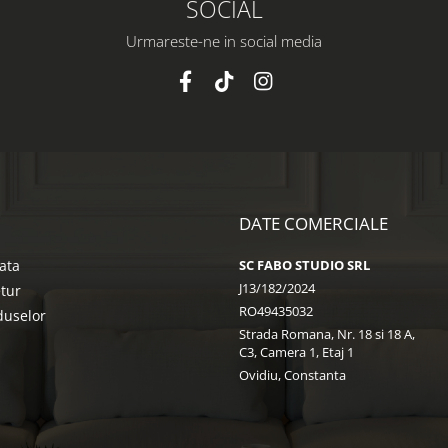
SOCIAL
Urmareste-ne in social media
DATE COMERCIALE
ata
SC FABO STUDIO SRL
J13/182/2024
etur
RO49435032
duselor
Strada Romana, Nr. 18 si 18 A,
C3, Camera 1, Etaj 1
Ovidiu, Constanta