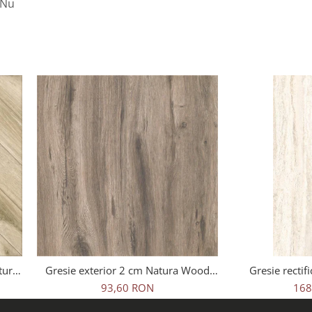
Nu
tural
Gresie exterior 2 cm Natura Wood
Gresie rectifi
ej,
Oak Outdoor maro, 0.73mp/cut
travertin, Tr
93,60 RON
168
25621011, 60x1