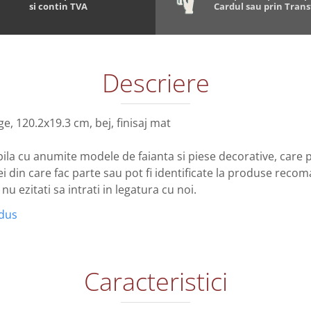
si contin TVA
Cardul sau prin Tran
Descriere
e, 120.2x19.3 cm, bej, finisaj mat
ila cu anumite modele de faianta si piese decorative, care po
 din care fac parte sau pot fi identificate la produse reco
u ezitati sa intrati in legatura cu noi.
odus
Caracteristici