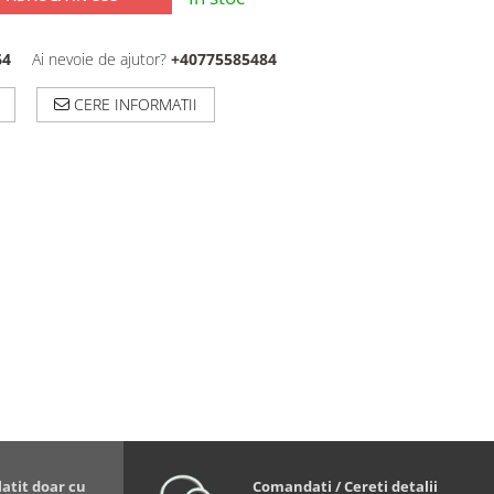
64
Ai nevoie de ajutor?
+40775585484
CERE INFORMATII
latit doar cu
Comandati / Cereti detalii