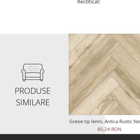
Rectificat:
PRODUSE
SIMILARE
Gresie tip lemn, Antica-Rustic Na
6093, 45x45 cm, portelanata, b
80,24 RON
finisaj mat