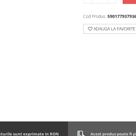
Cod Produs:
59017793793
ADAUGA LA FAVORITE
eturile sunt exprimate in RON
Acest produs poate fi p