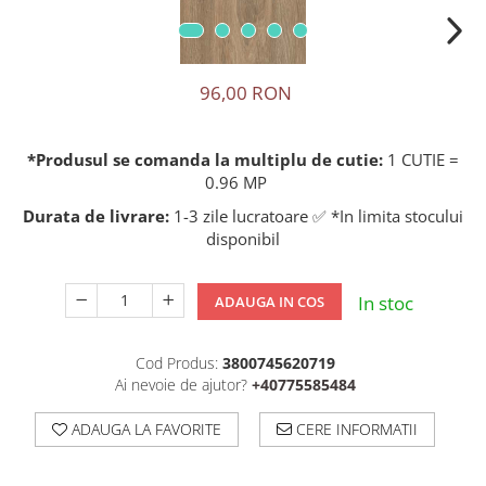
96,00 RON
*Produsul se comanda la multiplu de cutie:
1 CUTIE =
0.96 MP
Durata de livrare:
1-3 zile lucratoare ✅ *In limita stocului
disponibil
In stoc
ADAUGA IN COS
Cod Produs:
3800745620719
Ai nevoie de ajutor?
+40775585484
ADAUGA LA FAVORITE
CERE INFORMATII