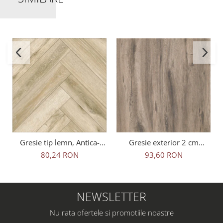
Gresie tip lemn, Antica-
Gresie exterior 2 cm
Rustic Natural 6093, 45x45
Natura Wood Oak Outdoor
80,24 RON
93,60 RON
cm, portelanata, bej, finisaj
maro, 0.73mp/cut
mat
NEWSLETTER
Nu rata ofertele si promotiile noastre