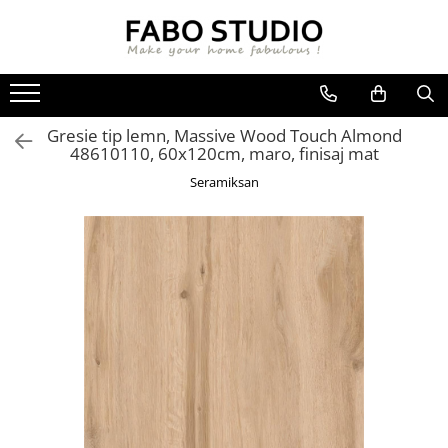
GRESIE
FAIANTA
MOBILIER DE INTERIOR
GRESIE INTERIOR
FAIANTA
CANAPELE
Gresie tip lemn, Massive Wood Touch Almond
GRESIE EXTERIOR
PIESE DECORATIVE
CUIERE
48610110, 60x120cm, maro, finisaj mat
GRESIE EXTERIOR 2 CM
MESE
Seramiksan
GRESIE TIP LEMN
SCAUNE
GRESIE XXL - LASTRE
CONSOLE
TREPTE DIN GRESIE