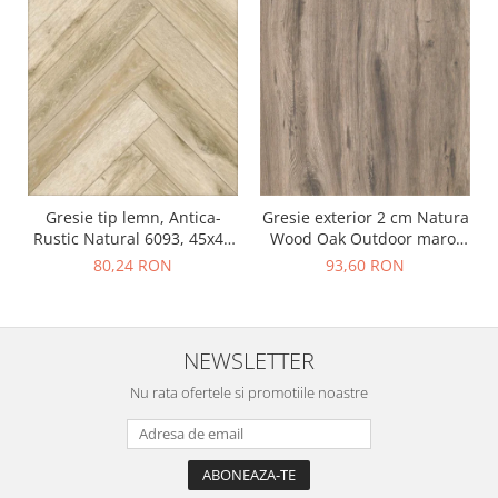
Gresie tip lemn, Antica-
Gresie exterior 2 cm Natura
Rustic Natural 6093, 45x45
Wood Oak Outdoor maro,
cm, portelanata, bej, finisaj
0.73mp/cut
80,24 RON
93,60 RON
mat
NEWSLETTER
Nu rata ofertele si promotiile noastre