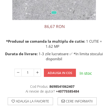
86,67 RON
*Produsul se comanda la multiplu de cutie:
1 CUTIE =
1.62 MP
Durata de livrare:
1-3 zile lucratoare ✅ *In limita stocului
disponibil
In stoc
ADAUGA IN COS
Cod Produs:
8698541062407
Ai nevoie de ajutor?
+40775585484
ADAUGA LA FAVORITE
CERE INFORMATII