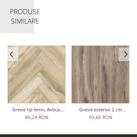
PRODUSE
SIMILARE
Gresie tip lemn, Antica-
Gresie exterior 2 cm
Rustic Natural 6093, 45x45
Natura Wood Oak Outdoor
80,24 RON
93,60 RON
cm, portelanata, bej, finisaj
maro, 0.73mp/cut
mat