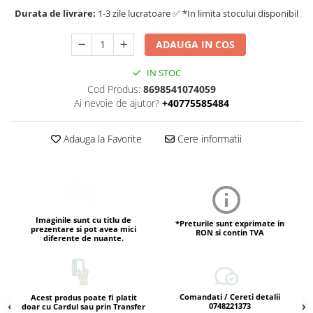
Durata de livrare:
1-3 zile lucratoare ✅ *In limita stocului disponibil
ADAUGA IN COS
IN STOC
Cod Produs:
8698541074059
Ai nevoie de ajutor?
+40775585484
Adauga la Favorite
Cere informatii
Imaginile sunt cu titlu de
*Preturile sunt exprimate in
prezentare si pot avea mici
RON si contin TVA
diferente de nuante.
Comandati / Cereti detalii
Acest produs poate fi platit
0748221373
doar cu Cardul sau prin Transfer