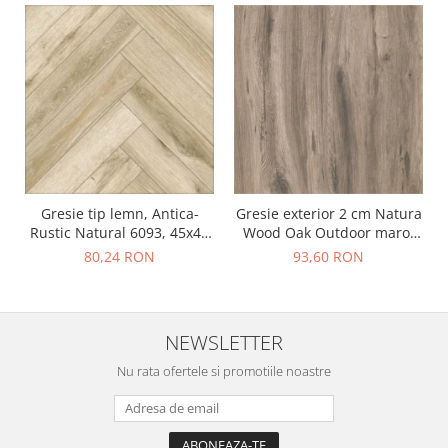
Gresie tip lemn, Antica-
Gresie exterior 2 cm Natura
Rustic Natural 6093, 45x45
Wood Oak Outdoor maro,
cm, portelanata, bej, finisaj
0.73mp/cut
80,24 RON
93,60 RON
mat
NEWSLETTER
Nu rata ofertele si promotiile noastre