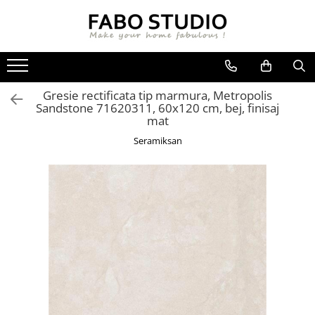
GRESIE
FAIANTA
MOBILIER DE INTERIOR
GRESIE INTERIOR
FAIANTA
CANAPELE
Gresie rectificata tip marmura, Metropolis
GRESIE EXTERIOR
PIESE DECORATIVE
CUIERE
Sandstone 71620311, 60x120 cm, bej, finisaj
GRESIE EXTERIOR 2 CM
MESE
mat
GRESIE TIP LEMN
SCAUNE
Seramiksan
GRESIE XXL - LASTRE
CONSOLE
TREPTE DIN GRESIE