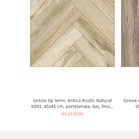
Gresie tip lemn, Antica-Rustic Natural
Gresie 
6093, 45x45 cm, portelanata, bej, finisaj
O
mat
80,24 RON