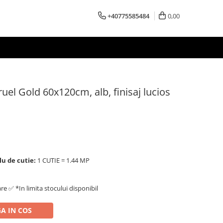
+40775585484
0,00
uel Gold 60x120cm, alb, finisaj lucios
lu de cutie:
1 CUTIE = 1.44 MP
are ✅ *In limita stocului disponibil
A IN COS