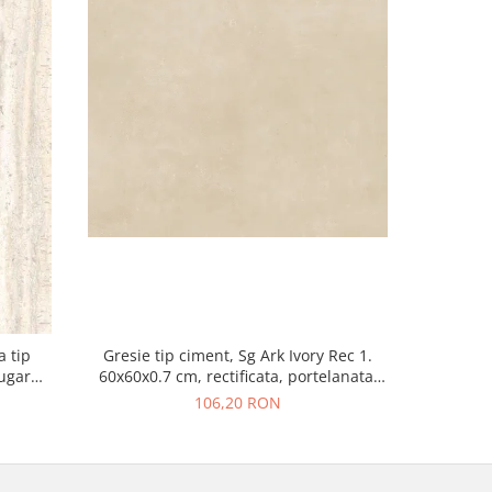
a tip
Gresie tip ciment, Sg Ark Ivory Rec 1.
Gresie re
Sugar
60x60x0.7 cm, rectificata, portelanata,
Greige 215
isaj mat
bej, finisaj mat
106,20 RON