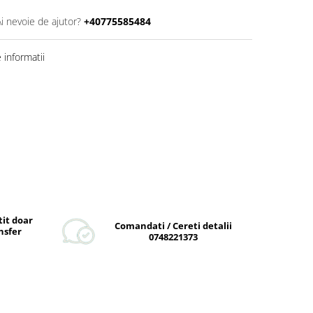
Ai nevoie de ajutor?
+40775585484
informatii
tit doar
Comandati / Cereti detalii
nsfer
0748221373