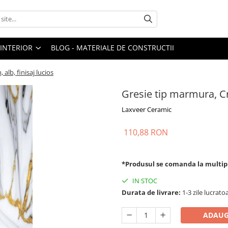
 INTERIOR
BLOG - MATERIALE DE CONSTRUCTII
alb, finisaj lucios
Gresie tip marmura, Cr
Laxveer Ceramic
110,88 RON
*Produsul se comanda la multip
IN STOC
Durata de livrare:
1-3 zile lucrato
ADAUG