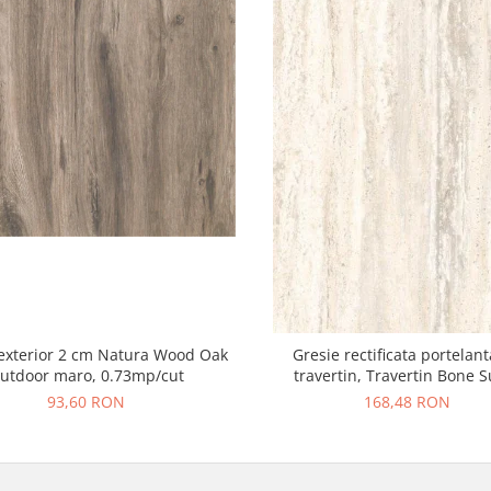
exterior 2 cm Natura Wood Oak
Gresie rectificata portelant
utdoor maro, 0.73mp/cut
travertin, Travertin Bone 
25621011, 60x120 cm, bej, fin
93,60 RON
168,48 RON