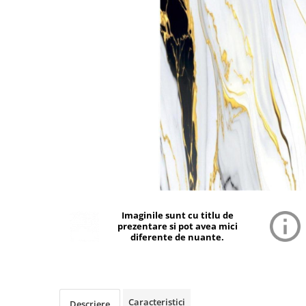
Imaginile sunt cu titlu de
prezentare si pot avea mici
diferente de nuante.
Caracteristici
Descriere