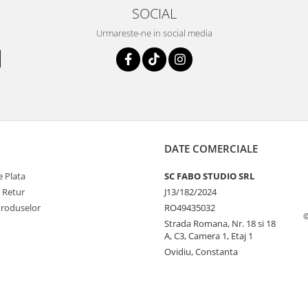
SOCIAL
Urmareste-ne in social media
DATE COMERCIALE
 Plata
SC FABO STUDIO SRL
e Retur
J13/182/2024
Produselor
RO49435032
©
Strada Romana, Nr. 18 si 18
A, C3, Camera 1, Etaj 1
Ovidiu, Constanta