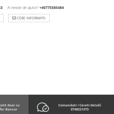
33
Ai nevoie de ajutor?
+40775585484
CERE INFORMATII
latit doar cu
Comandati / Cereti detalii
sfer Bancar
0748221373