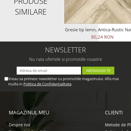
PRODUSE
SIMILARE
Gresie tip lemn, Antica-Rustic Na
6093, 45x45 cm, portelanata, b
80,24 RON
finisaj mat
NEWSLETTER
Nu rata ofertele si promotiile noastre
Vreau sa primesc newsletter cu promotiile magazinului. Afla mai
multe in
Politica de Confidentialitate
.
MAGAZINUL MEU
CLIENTI
Despre noi
Metode de Pl