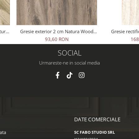
tural
Gresie exterior 2 cm Natura Wood
Gresie rectifi
ej,
Oak Outdoor maro, 0.73mp/cut
travertin, Tr
93,60 RON
168
25621011, 60x1
SOCIAL
Urmareste-ne in social media
DATE COMERCIALE
ata
SC FABO STUDIO SRL