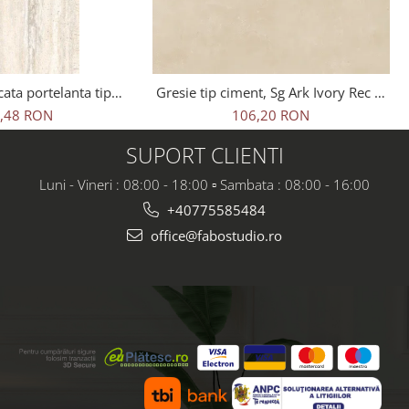
cata portelanta tip
Gresie tip ciment, Sg Ark Ivory Rec 1.
avertin Bone Sugar
60x60x0.7 cm, rectificata,
,48 RON
106,20 RON
20 cm, bej, finisaj
portelanata, bej, finisaj mat
mat
SUPORT CLIENTI
Luni - Vineri : 08:00 - 18:00 ▫️ Sambata : 08:00 - 16:00
+40775585484
office@fabostudio.ro