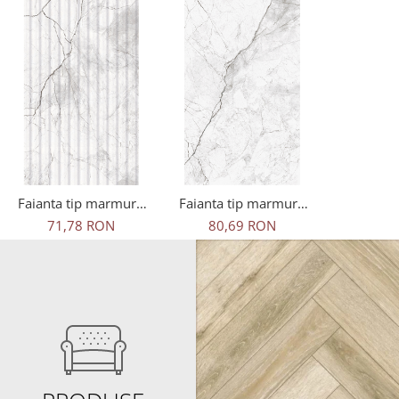
Faianta tip marmura
Faianta tip marmura
Riva Decofon 1. 30x60
Riva 1. 30x60 alb,
71,78 RON
80,69 RON
alb, 1.45mp/cut
1.63mp/cut