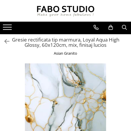
GRESIE
FAIANTA
MOBILIER DE INTERIOR
GRESIE INTERIOR
FAIANTA
CANAPELE
Gresie rectificata tip marmura, Loyal Aqua High
GRESIE EXTERIOR
PIESE DECORATIVE
CUIERE
Glossy, 60x120cm, mix, finisaj lucios
GRESIE EXTERIOR 2 CM
MESE
Asian Granito
GRESIE TIP LEMN
SCAUNE
GRESIE XXL - LASTRE
CONSOLE
TREPTE DIN GRESIE