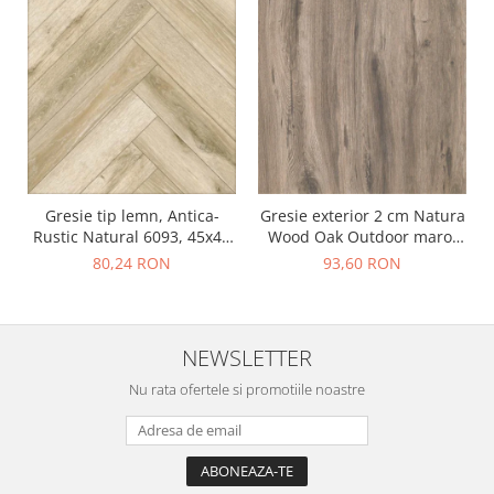
Gresie tip lemn, Antica-
Gresie exterior 2 cm Natura
Rustic Natural 6093, 45x45
Wood Oak Outdoor maro,
cm, portelanata, bej, finisaj
0.73mp/cut
80,24 RON
93,60 RON
mat
NEWSLETTER
Nu rata ofertele si promotiile noastre