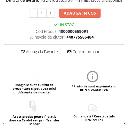
Durata de livrare:
1-3 zile lucratoare ✅ *In limita stocului disponibil
ADAUGA IN COS
IN STOC
Cod Produs:
4000000569091
Ai nevoie de ajutor?
+40775585484
Adauga la Favorite
Cere informatii
Imaginile sunt cu titlu de
*Preturile sunt exprimate in
prezentare si pot avea mici
RON si contin TVA
diferente de nuante.
Comandati / Cereti detalii
Acest produs poate fi platit
0748221373
doar cu Cardul sau prin Transfer
Bancar