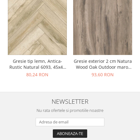
Gresie tip lemn, Antica-
Gresie exterior 2 cm Natura
Rustic Natural 6093, 45x45
Wood Oak Outdoor maro,
cm, portelanata, bej, finisaj
0.73mp/cut
80,24 RON
93,60 RON
mat
NEWSLETTER
Nu rata ofertele si promotiile noastre