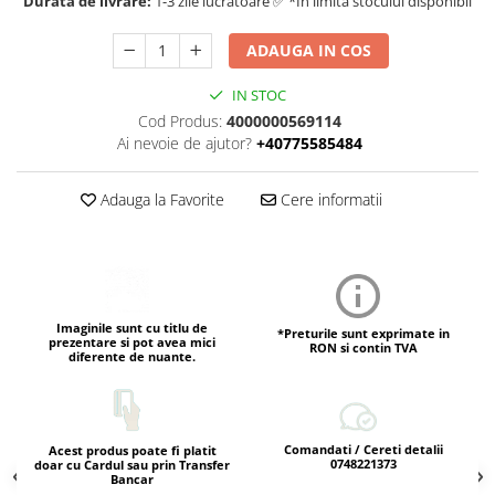
Durata de livrare:
1-3 zile lucratoare ✅ *In limita stocului disponibil
ADAUGA IN COS
IN STOC
Cod Produs:
4000000569114
Ai nevoie de ajutor?
+40775585484
Adauga la Favorite
Cere informatii
Imaginile sunt cu titlu de
*Preturile sunt exprimate in
prezentare si pot avea mici
RON si contin TVA
diferente de nuante.
Comandati / Cereti detalii
Acest produs poate fi platit
0748221373
doar cu Cardul sau prin Transfer
Bancar