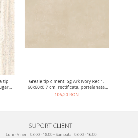
a tip
Gresie tip ciment, Sg Ark Ivory Rec 1.
Gresie re
Sugar
60x60x0.7 cm, rectificata, portelanata,
Greige 215
isaj mat
bej, finisaj mat
106,20 RON
SUPORT CLIENTI
Luni - Vineri : 08:00 - 18:00 ▫️ Sambata : 08:00 - 16:00