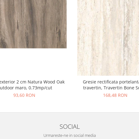
exterior 2 cm Natura Wood Oak
Gresie rectificata portelant
utdoor maro, 0.73mp/cut
travertin, Travertin Bone 
25621011, 60x120 cm, bej, fin
93,60 RON
168,48 RON
SOCIAL
Urmareste-ne in social media