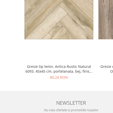
Gresie tip lemn, Antica-Rustic Natural
Gresie 
6093, 45x45 cm, portelanata, bej, finisaj
O
mat
80,24 RON
NEWSLETTER
Nu rata ofertele si promotiile noastre