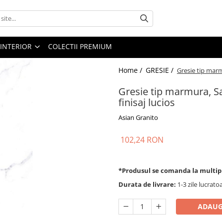
 INTERIOR
COLECTII PREMIUM
Home /
GRESIE /
Gresie tip marm
Gresie tip marmura, S
finisaj lucios
Asian Granito
102,24 RON
*Produsul se comanda la multip
Durata de livrare:
1-3 zile lucrato
ADAUG