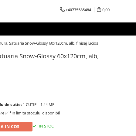
+40775585484
0,00
ura, Satuaria Snow-Glossy 60x120cm, alb, finisaj lucios
atuaria Snow-Glossy 60x120cm, alb,
lu de cutie:
1 CUTIE = 1.44 MP
are ✅ *In limita stocului disponibil
IN STOC
A IN COS