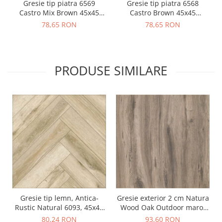
Gresie tip piatra 6569
Gresie tip piatra 6568
Castro Mix Brown 45x45
Castro Brown 45x45
1.21mp/cut, maro
1.21mp/cut, maro
78,65 RON
78,65 RON
PRODUSE SIMILARE
Gresie tip lemn, Antica-
Gresie exterior 2 cm Natura
Rustic Natural 6093, 45x45
Wood Oak Outdoor maro,
cm, portelanata, bej, finisaj
0.73mp/cut
80,24 RON
93,60 RON