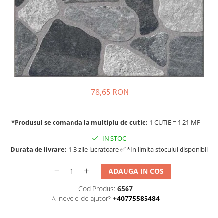
78,65 RON
*Produsul se comanda la multiplu de cutie:
1 CUTIE = 1.21 MP
IN STOC
Durata de livrare:
1-3 zile lucratoare ✅ *In limita stocului disponibil
ADAUGA IN COS
Cod Produs:
6567
Ai nevoie de ajutor?
+40775585484