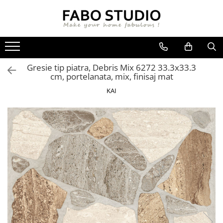
GRESIE
FAIANTA
MOBILIER DE INTERIOR
GRESIE INTERIOR
FAIANTA
CANAPELE
Gresie tip piatra, Debris Mix 6272 33.3x33.3
GRESIE EXTERIOR
PIESE DECORATIVE
CUIERE
cm, portelanata, mix, finisaj mat
GRESIE EXTERIOR 2 CM
MESE
KAI
GRESIE TIP LEMN
SCAUNE
GRESIE XXL - LASTRE
CONSOLE
TREPTE DIN GRESIE