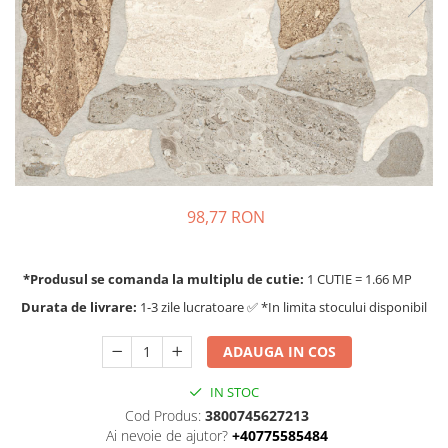
98,77 RON
*Produsul se comanda la multiplu de cutie:
1 CUTIE = 1.66 MP
Durata de livrare:
1-3 zile lucratoare ✅ *In limita stocului disponibil
ADAUGA IN COS
IN STOC
Cod Produs:
3800745627213
Ai nevoie de ajutor?
+40775585484