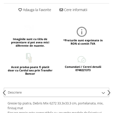
Adauga la Favorite
Cere informatii
Imaginile sunt cu titlu de
*Preturile sunt exprimate in
prezentare si pot avea mici
RON si contin TVA
diferente de nuante.
Comandati / Cereti detalii
Acest produs poate fi platit
0748221373
doar cu Cardul sau prin Transfer
Bancar
Descriere
Gresie tip piatra, Debris Mix 6272 33.3x33.3 cm, portelanata, mix,
finisaj mat
Fiecare gresie este compatibila cu anumite modele de faianta si