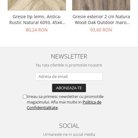
Gresie tip lemn, Antica-
Gresie exterior 2 cm Natura
Rustic Natural 6093, 45x45
Wood Oak Outdoor maro,
cm, portelanata, bej, finisaj
0.73mp/cut
80,24 RON
93,60 RON
mat
NEWSLETTER
Nu rata ofertele si promotiile noastre
Vreau sa primesc newsletter cu promotiile
magazinului. Afla mai multe in
Politica de
Confidentialitate
.
SOCIAL
Urmareste-ne in social media