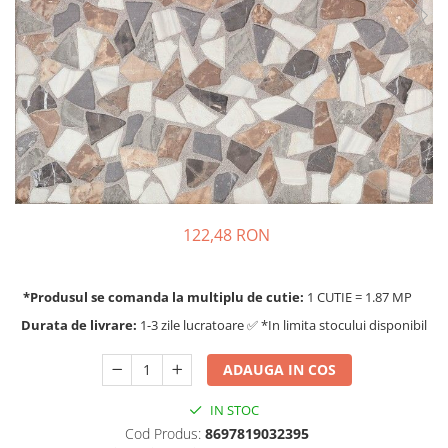
122,48 RON
*Produsul se comanda la multiplu de cutie:
1 CUTIE = 1.87 MP
Durata de livrare:
1-3 zile lucratoare ✅ *In limita stocului disponibil
ADAUGA IN COS
IN STOC
Cod Produs:
8697819032395