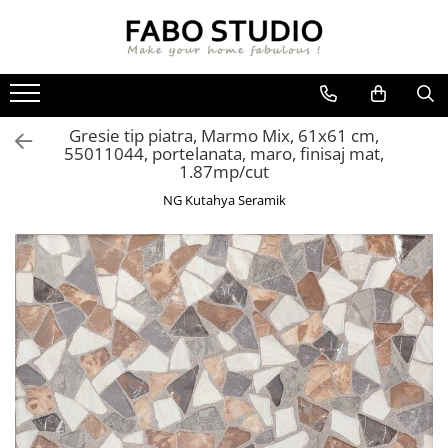
GRESIE
FAIANTA
MOBILIER DE INTERIOR
GRESIE INTERIOR
FAIANTA
CANAPELE
Gresie tip piatra, Marmo Mix, 61x61 cm,
GRESIE EXTERIOR
PIESE DECORATIVE
CUIERE
55011044, portelanata, maro, finisaj mat,
GRESIE EXTERIOR 2 CM
MESE
1.87mp/cut
GRESIE TIP LEMN
SCAUNE
NG Kutahya Seramik
GRESIE XXL - LASTRE
CONSOLE
TREPTE DIN GRESIE