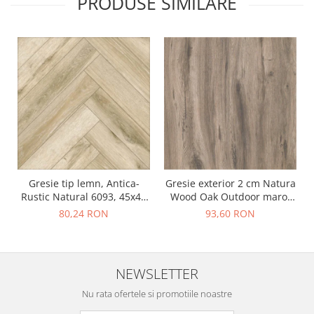
PRODUSE SIMILARE
Gresie tip lemn, Antica-
Gresie exterior 2 cm Natura
Rustic Natural 6093, 45x45
Wood Oak Outdoor maro,
cm, portelanata, bej, finisaj
0.73mp/cut
80,24 RON
93,60 RON
mat
NEWSLETTER
Nu rata ofertele si promotiile noastre