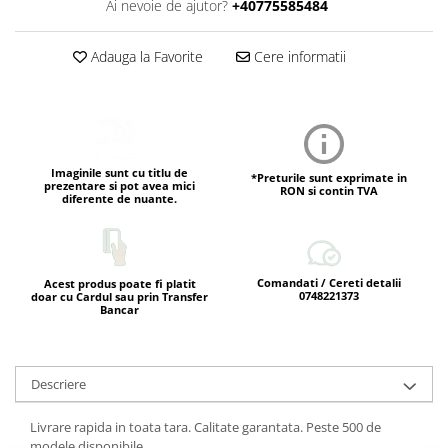
Ai nevoie de ajutor?
+40775585484
Adauga la Favorite
Cere informatii
Imaginile sunt cu titlu de
*Preturile sunt exprimate in
prezentare si pot avea mici
RON si contin TVA
diferente de nuante.
Comandati / Cereti detalii
Acest produs poate fi platit
0748221373
doar cu Cardul sau prin Transfer
Bancar
Descriere
Livrare rapida in toata tara. Calitate garantata. Peste 500 de
modele disponibile.