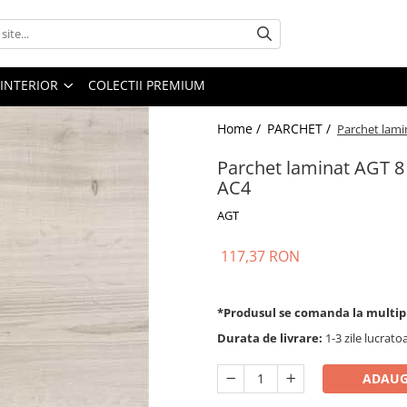
 INTERIOR
COLECTII PREMIUM
Home /
PARCHET /
Parchet lami
Parchet laminat AGT 
AC4
AGT
117,37 RON
*Produsul se comanda la multip
Durata de livrare:
1-3 zile lucrato
ADAUG