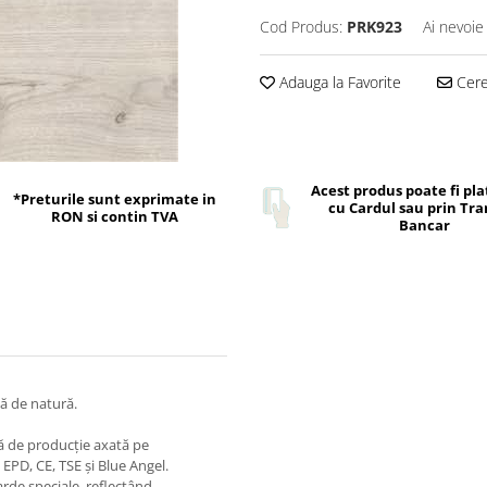
Cod Produs:
PRK923
Ai nevoie
Adauga la Favorite
Cere 
Acest produs poate fi pla
*Preturile sunt exprimate in
cu Cardul sau prin Tra
RON si contin TVA
Bancar
tă de natură.
ă de producție axată pe
, EPD, CE, TSE și Blue Angel.
rde speciale, reflectând