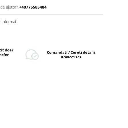
 de ajutor?
+40775585484
informatii
tit doar
Comandati / Cereti detalii
nsfer
0748221373