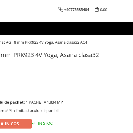
+40775585484
0,00
nat AGT 8 mm PRK923 4V Yoga, Asana clasa32 AC4
8 mm PRK923 4V Yoga, Asana clasa32
lu de pachet:
1 PACHET = 1.834 MP
are ✅ *In limita stocului disponibil
IN STOC
A IN COS