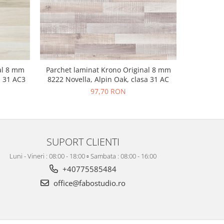
al 8 mm
Parchet laminat Krono Original 8 mm
Parchet 
a 31 AC3
8222 Novella, Alpin Oak, clasa 31 AC
K396 Novel
97,70 RON
SUPORT CLIENTI
Luni - Vineri : 08:00 - 18:00 ▫️ Sambata : 08:00 - 16:00
+40775585484
office@fabostudio.ro