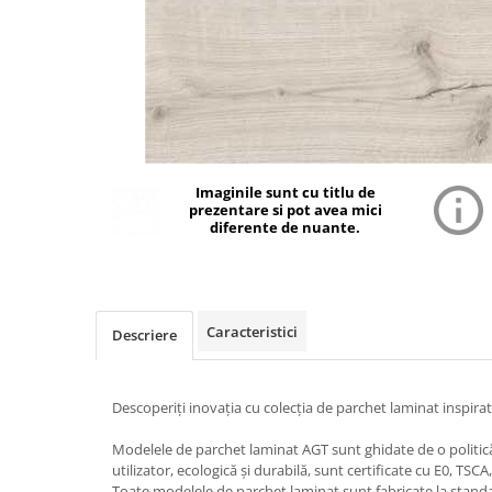
Imaginile sunt cu titlu de
prezentare si pot avea mici
diferente de nuante.
Caracteristici
Descriere
Descoperiți inovația cu colecția de parchet laminat inspira
Modelele de parchet laminat AGT sunt ghidate de o politic
utilizator, ecologică și durabilă, sunt certificate cu E0, TSCA
Toate modelele de parchet laminat sunt fabricate la standa