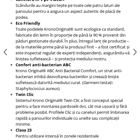
Scândurile au margini teșite pe toate cele patru laturi ale
panoului pentru a asigura un aspect autentic de placă de
podea.
Eco Friendly
Toate podelele KronoOriginal® sunt ecologice ca standard,
fabricate din lemn în proporție de până la 90 % provenit din
păduri gestionate durabil. În plus, întregul lanț de producție –
de la materiile prime până la produsul finit – a fost certificat și
este inspectat regulat de experți independenți, asigurându-vă
liniștea sufletească – și protecția mediului nostru.
Confort anti-bacterian ABC
Krono Original® ABC Anti Bacterial Comfort, un strat anti-
bacterian inhibă dezvoltarea bacteriilor și creează liniște
sufletească datorită mediului curat. (Germeni testați:
Staphylococcus aureus)
Twin Clic
Sistemul Krono Original® Twin Clic a fost conceput special
pentru a face montarea pardoselii dvs. cât mai ușoară și fără
probleme posibil. Profilele Clic și cu caneluri permit îmbinarea
rapidă a panourilor individuale cu unelte sau complicații
minime.
Clasa 23
Pentru utilizare intensă în zonele rezidentiale