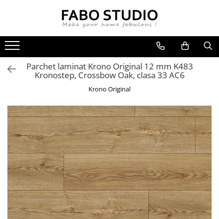
GRESIE
FAIANTA
MOBILIER DE INTERIOR
GRESIE INTERIOR
FAIANTA
CANAPELE
Parchet laminat Krono Original 12 mm K483
GRESIE EXTERIOR
PIESE DECORATIVE
CUIERE
Kronostep, Crossbow Oak, clasa 33 AC6
GRESIE EXTERIOR 2 CM
MESE
Krono Original
GRESIE TIP LEMN
SCAUNE
GRESIE XXL - LASTRE
CONSOLE
TREPTE DIN GRESIE