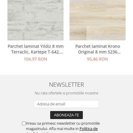
Parchet laminat Yildiz 8 mm
Parchet laminat Krono
Terraclic, Kartepe T-642,
Original 8 mm 5236
clasa 31 AC3
Novella, Savana Oak, clasa
104,97 RON
95,46 RON
31 AC3
NEWSLETTER
Nu rata ofertele si promotiile noastre
Vreau sa primesc newsletter cu promotiile
magazinului. Afla mai multe in
Politica de