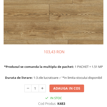
103,43 RON
*Produsul se comanda la multiplu de pachet:
1 PACHET = 1.51 MP
Durata de livrare:
1-3 zile lucratoare ✅ *In limita stocului disponibil
ADAUGA IN COS
IN STOC
Cod Produs:
K483