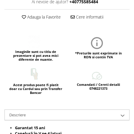
Ai nevoie de ajutor?
+40775585484
Adauga la Favorite
Cere informatii
Imaginile sunt cu titlu de
*Preturile sunt exprimate in
prezentare si pot avea mici
RON si contin TVA
diferente de nuante.
Comandati / Cereti detalii
Acest produs poate fi platit
0748221373
doar cu Cardul sau prin Transfer
Bancar
Descriere
Garantat 15 ani
Canelură în V pe 4 laturi