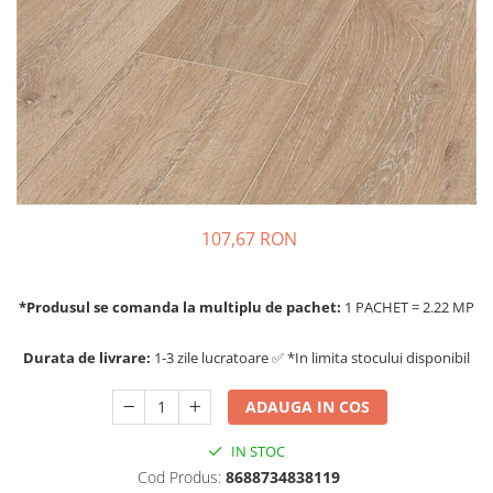
107,67 RON
*Produsul se comanda la multiplu de pachet:
1 PACHET = 2.22 MP
Durata de livrare:
1-3 zile lucratoare ✅ *In limita stocului disponibil
ADAUGA IN COS
IN STOC
Cod Produs:
8688734838119