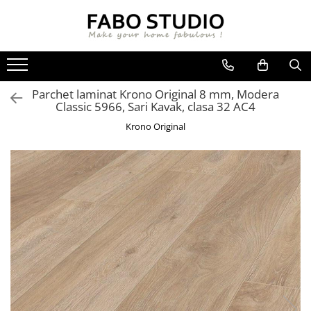
GRESIE
FAIANTA
MOBILIER DE INTERIOR
GRESIE INTERIOR
FAIANTA
CANAPELE
Parchet laminat Krono Original 8 mm, Modera
GRESIE EXTERIOR
PIESE DECORATIVE
CUIERE
Classic 5966, Sari Kavak, clasa 32 AC4
GRESIE EXTERIOR 2 CM
MESE
Krono Original
GRESIE TIP LEMN
SCAUNE
GRESIE XXL - LASTRE
CONSOLE
TREPTE DIN GRESIE