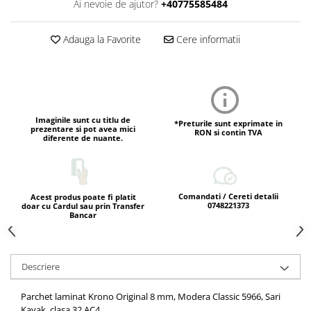
Ai nevoie de ajutor?
+40775585484
Adauga la Favorite
Cere informatii
Imaginile sunt cu titlu de
*Preturile sunt exprimate in
prezentare si pot avea mici
RON si contin TVA
diferente de nuante.
Comandati / Cereti detalii
Acest produs poate fi platit
0748221373
doar cu Cardul sau prin Transfer
Bancar
Descriere
Parchet laminat Krono Original 8 mm, Modera Classic 5966, Sari
Kavak, clasa 32 AC4