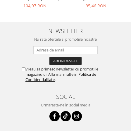
clasa 31 AC3
Novella, Savana Oak, clasa
104,97 RON
95,46 RON
31 AC3
NEWSLETTER
Nu rata ofertele si promotiile noastre
Vreau sa primesc newsletter cu promotiile
magazinului. Afla mai multe in
Politica de
Confidentialitate
.
SOCIAL
Urmareste-ne in social media