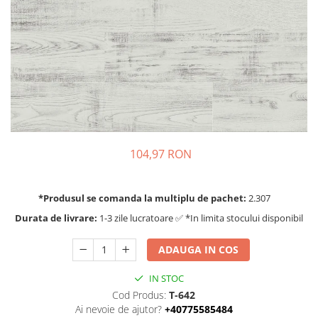
104,97 RON
*Produsul se comanda la multiplu de pachet:
2.307
Durata de livrare:
1-3 zile lucratoare ✅ *In limita stocului disponibil
ADAUGA IN COS
IN STOC
Cod Produs:
T-642
Ai nevoie de ajutor?
+40775585484