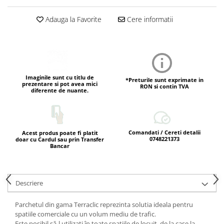
Adauga la Favorite
Cere informatii
Imaginile sunt cu titlu de
*Preturile sunt exprimate in
prezentare si pot avea mici
RON si contin TVA
diferente de nuante.
Comandati / Cereti detalii
Acest produs poate fi platit
0748221373
doar cu Cardul sau prin Transfer
Bancar
Descriere
Parchetul din gama Terraclic reprezinta solutia ideala pentru
spatiile comerciale cu un volum mediu de trafic.
Este posibil să-l utilizați în toate spațiile de locuit, de la case la