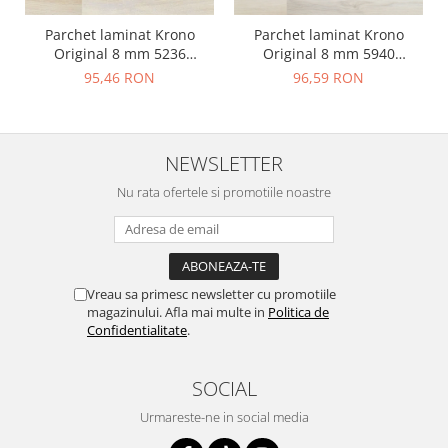
Parchet laminat Krono
Parchet laminat Krono
Original 8 mm 5236
Original 8 mm 5940
Novella, Savana Oak, clasa
Novella, White Oak, clasa 31
95,46 RON
96,59 RON
31 AC3
AC3
NEWSLETTER
Nu rata ofertele si promotiile noastre
Vreau sa primesc newsletter cu promotiile
magazinului. Afla mai multe in
Politica de
Confidentialitate
.
SOCIAL
Urmareste-ne in social media