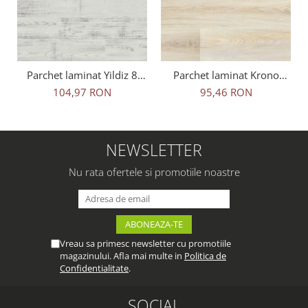
Parchet laminat Yildiz 8
Parchet laminat Krono
mm Terraclic, Kartepe T-
Original 8 mm 5236
104,97 RON
95,46 RON
642, clasa 31 AC3
Novella, Savana Oak, clasa
31 AC3
NEWSLETTER
Nu rata ofertele si promotiile noastre
Vreau sa primesc newsletter cu promotiile
magazinului. Afla mai multe in
Politica de
Confidentialitate
.
SOCIAL