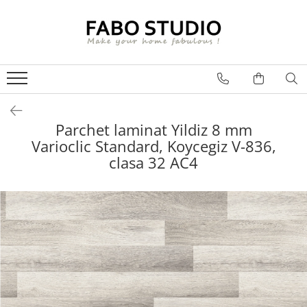
GRESIE
FAIANTA
MOBILIER DE INTERIOR
GRESIE INTERIOR
FAIANTA
CANAPELE
GRESIE EXTERIOR
PIESE DECORATIVE
CUIERE
GRESIE EXTERIOR 2 CM
MESE
Parchet laminat Yildiz 8 mm
Varioclic Standard, Koycegiz V-836,
GRESIE TIP LEMN
SCAUNE
clasa 32 AC4
GRESIE XXL - LASTRE
CONSOLE
TREPTE DIN GRESIE