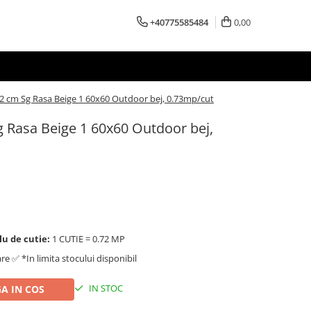
+40775585484
0,00
 2 cm Sg Rasa Beige 1 60x60 Outdoor bej, 0.73mp/cut
g Rasa Beige 1 60x60 Outdoor bej,
lu de cutie:
1 CUTIE = 0.72 MP
are ✅ *In limita stocului disponibil
IN STOC
A IN COS