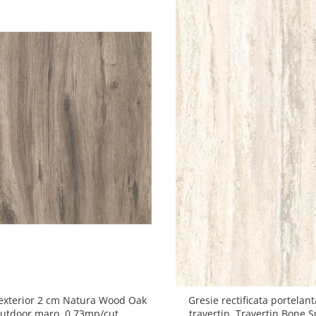
exterior 2 cm Natura Wood Oak
Gresie rectificata portelant
utdoor maro, 0.73mp/cut
travertin, Travertin Bone 