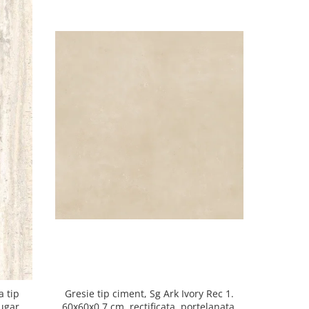
a tip
Gresie tip ciment, Sg Ark Ivory Rec 1.
Gresie re
Sugar
60x60x0.7 cm, rectificata, portelanata,
Greige 215