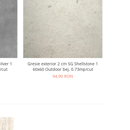
ilver 1
Gresie exterior 2 cm SG Shellstone 1
/cut
60x60 Outdoor bej, 0.73mp/cut
94,90 RON