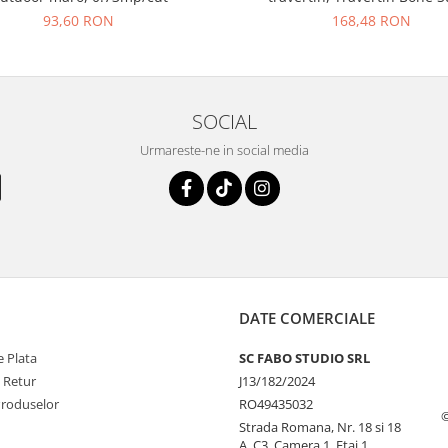
25621011, 60x120 cm, bej, fin
93,60 RON
168,48 RON
SOCIAL
Urmareste-ne in social media
DATE COMERCIALE
 Plata
SC FABO STUDIO SRL
e Retur
J13/182/2024
Produselor
RO49435032
©
Strada Romana, Nr. 18 si 18
A, C3, Camera 1, Etaj 1