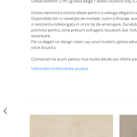
Gresie exterior 2 cm Sg Rasa Beige 1 60x60 Outdoor bej, 0
Gresia reprezinta solutia ideala pentru a adauga eleganta si
Disponibila intr-o varietate de modele, culori si finisaje, ac
o rezistenta indelungata in orice tip de amenajare. Durabila 
potrivita pentru zone precum sufragerii, bucatarii, bai, holur
exterioare.
Fie ca alegeti un design clasic sau unul modern, gresia aduce
orice locuinta.
Contactati-ne acum pentru mai multe detalii sau oferte pe
Informatii conformitate produs