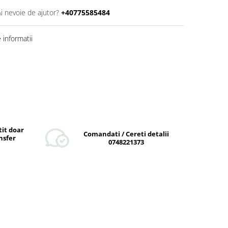
Ai nevoie de ajutor?
+40775585484
informatii
tit doar
Comandati / Cereti detalii
nsfer
0748221373