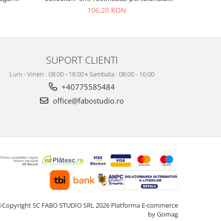
isaj mat
bej, finisaj mat
106,20 RON
SUPORT CLIENTI
Luni - Vineri : 08:00 - 18:00 ▫️ Sambata : 08:00 - 16:00
+40775585484
office@fabostudio.ro
Copyright SC FABO STUDIO SRL 2026
Platforma E-commerce
by Gomag