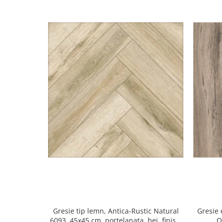
Gresie tip lemn, Antica-Rustic Natural
Gresie 
6093, 45x45 cm, portelanata, bej, finisaj
O