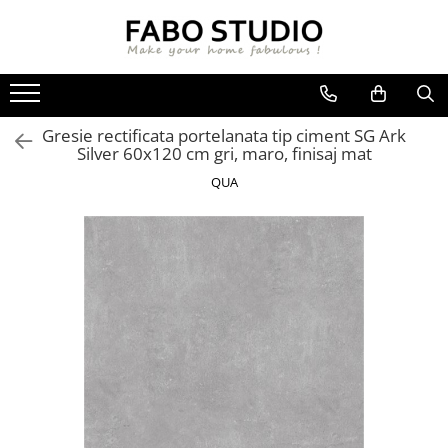
GRESIE
FAIANTA
MOBILIER DE INTERIOR
GRESIE INTERIOR
FAIANTA
CANAPELE
Gresie rectificata portelanata tip ciment SG Ark
GRESIE EXTERIOR
PIESE DECORATIVE
CUIERE
Silver 60x120 cm gri, maro, finisaj mat
GRESIE EXTERIOR 2 CM
MESE
QUA
GRESIE TIP LEMN
SCAUNE
GRESIE XXL - LASTRE
CONSOLE
TREPTE DIN GRESIE