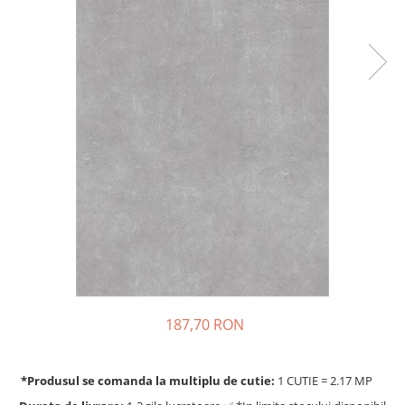
187,70 RON
*Produsul se comanda la multiplu de cutie:
1 CUTIE = 2.17 MP