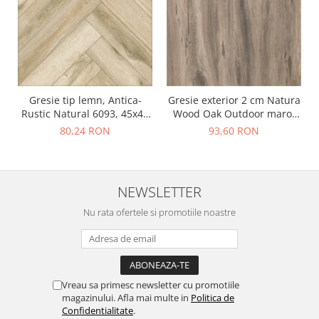
Gresie tip lemn, Antica-
Gresie exterior 2 cm Natura
Rustic Natural 6093, 45x45
Wood Oak Outdoor maro,
cm, portelanata, bej, finisaj
0.73mp/cut
80,24 RON
93,60 RON
mat
NEWSLETTER
Nu rata ofertele si promotiile noastre
Vreau sa primesc newsletter cu promotiile
magazinului. Afla mai multe in
Politica de
Confidentialitate
.