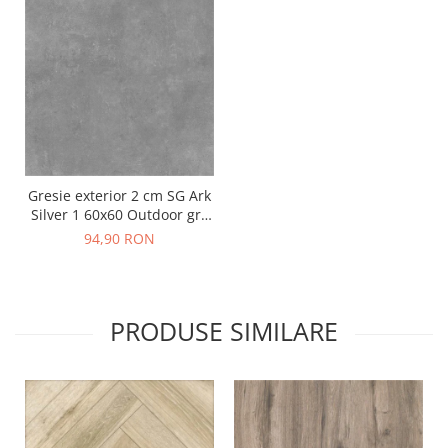
Gresie exterior 2 cm SG Ark
Silver 1 60x60 Outdoor gri,
0.73mp/cut
94,90 RON
PRODUSE SIMILARE