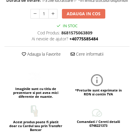
Durata de livrare:
1-3 zile lucratoare ✅ *In limita stocului disponibil
ADAUGA IN COS
IN STOC
Cod Produs:
8681575063809
Ai nevoie de ajutor?
+40775585484
Adauga la Favorite
Cere informatii
Imaginile sunt cu titlu de
*Preturile sunt exprimate in
prezentare si pot avea mici
RON si contin TVA
diferente de nuante.
Comandati / Cereti detalii
Acest produs poate fi platit
0748221373
doar cu Cardul sau prin Transfer
Bancar