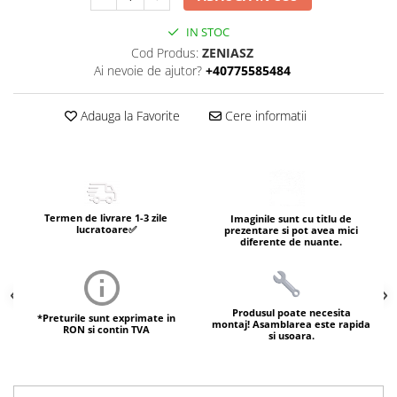
IN STOC
Cod Produs:
ZENIASZ
Ai nevoie de ajutor?
+40775585484
Adauga la Favorite
Cere informatii
Termen de livrare 1-3 zile
Imaginile sunt cu titlu de
lucratoare✅
prezentare si pot avea mici
diferente de nuante.
Produsul poate necesita
*Preturile sunt exprimate in
montaj! Asamblarea este rapida
RON si contin TVA
si usoara.