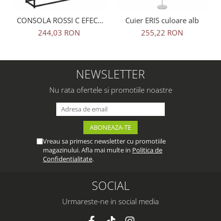
CONSOLA ROSSI C EFECT
Cuier ERIS culoare alb
MARMURA NEAGRA
244,03 RON
255,22 RON
NEWSLETTER
Nu rata ofertele si promotiile noastre
Vreau sa primesc newsletter cu promotiile
magazinului. Afla mai multe in
Politica de
Confidentialitate
.
SOCIAL
Urmareste-ne in social media