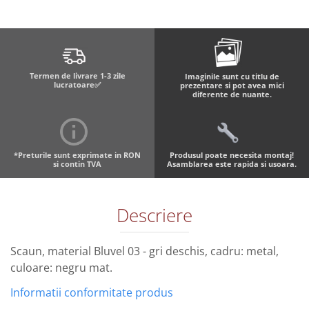
Termen de livrare 1-3 zile
Imaginile sunt cu titlu de
lucratoare✅
prezentare si pot avea mici
diferente de nuante.
*Preturile sunt exprimate in RON
Produsul poate necesita montaj!
si contin TVA
Asamblarea este rapida si usoara.
Descriere
Scaun, material Bluvel 03 - gri deschis, cadru: metal,
culoare: negru mat.
Informatii conformitate produs