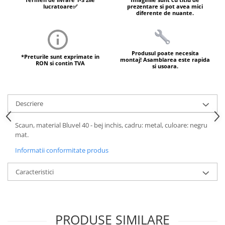
lucratoare✅
prezentare si pot avea mici
diferente de nuante.
Produsul poate necesita
*Preturile sunt exprimate in
montaj! Asamblarea este rapida
RON si contin TVA
si usoara.
Descriere
Scaun, material Bluvel 40 - bej inchis, cadru: metal, culoare: negru
mat.
Informatii conformitate produs
Caracteristici
PRODUSE SIMILARE