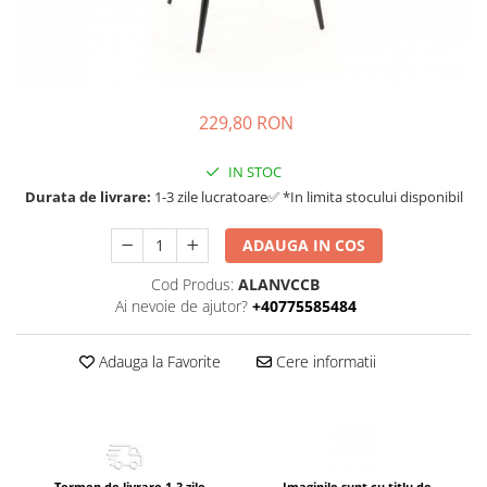
229,80 RON
IN STOC
Durata de livrare:
1-3 zile lucratoare✅ *In limita stocului disponibil
ADAUGA IN COS
Cod Produs:
ALANVCCB
Ai nevoie de ajutor?
+40775585484
Adauga la Favorite
Cere informatii
Termen de livrare 1-3 zile
Imaginile sunt cu titlu de