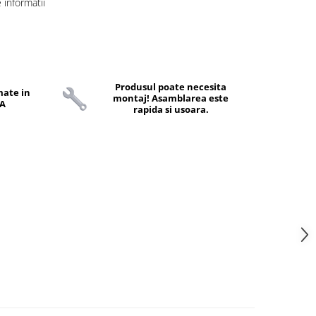
informatii
Produsul poate necesita
mate in
montaj! Asamblarea este
VA
rapida si usoara.