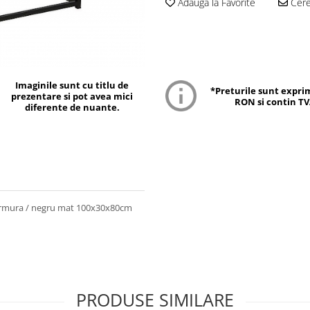
Adauga la Favorite
Cere 
Imaginile sunt cu titlu de
*Preturile sunt expri
prezentare si pot avea mici
RON si contin T
diferente de nuante.
 marmura / negru mat 100x30x80cm
PRODUSE SIMILARE