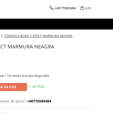
+40775585484
0,00
 /
CONSOLA ROSSI C EFECT MARMURA NEAGRA
FECT MARMURA NEAGRA
are✅ *In limita stocului disponibil
IN STOC
A IN COS
nevoie de ajutor?
+40775585484