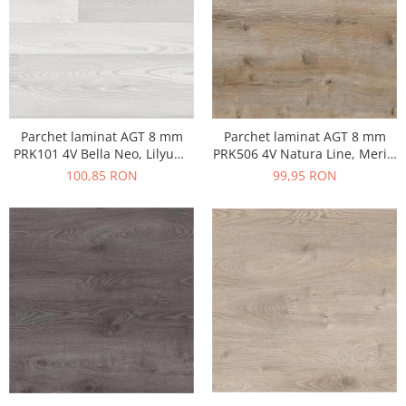
Parchet laminat AGT 8 mm
Parchet laminat AGT 8 mm
PRK101 4V Bella Neo, Lilyum,
PRK506 4V Natura Line, Meric,
clasa 31 AC3
clasa 32 AC4
100,85 RON
99,95 RON