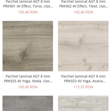
Parchet laminat AGT 8 mm
Parchet laminat AGT 8 mm
PRK901 4V Effect, Toros, clasa
PRK902 4V Effect, Tibet, clasa
32 AC4
32 AC4
105,45 RON
105,45 RON
Parchet laminat AGT 8 mm
Parchet laminat AGT 8 mm
PRK925 4V Yoga, Noda, clasa
PRK923 4V Yoga, Asana
32 AC4
clasa32 AC4
105,45 RON
117,37 RON