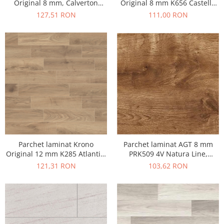
Original 8 mm K656 Castello
Original 8 mm, Calverton
Classic, clasa 32 AC4
Stejar K462, clasa 33 AC5
111,00 RON
127,51 RON
Parchet laminat AGT 8 mm
Parchet laminat Krono
PRK509 4V Natura Line,
Original 12 mm K285 Atlantic,
Rodos, clasa 32 AC4
clasa 33 AC5
103,62 RON
121,31 RON