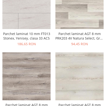
Parchet laminat AGT 8 mm
Parchet laminat 10 mm FT013
PRK203 4V Natura Select, Grey
Stonex, Yenisey, clasa 33 AC5
Oak, clasa 32 AC4
94,45 RON
186,65 RON
Parchet laminat AGT 8 mm
Parchet laminat AGT 8 mm