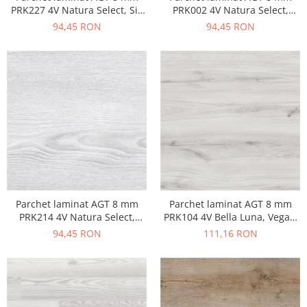
PRK227 4V Natura Select, Sia
PRK002 4V Natura Select,
Oak, clasa 32 AC4
Antalya Pine, clasa 32 AC4
94,45 RON
94,45 RON
Parchet laminat AGT 8 mm
Parchet laminat AGT 8 mm
PRK104 4V Bella Luna, Vegas,
PRK214 4V Natura Select,
clasa 31 AC3
Patara, clasa 32 AC4
111,16 RON
94,45 RON