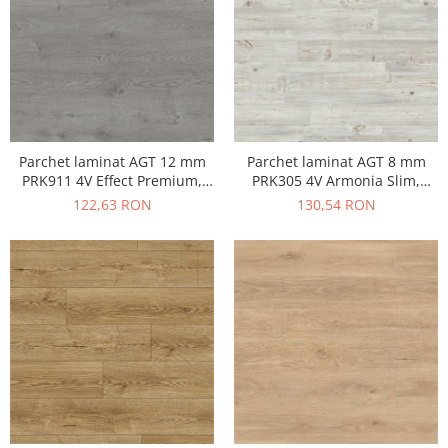
Parchet laminat AGT 12 mm
Parchet laminat AGT 8 mm
PRK911 4V Effect Premium,
PRK305 4V Armonia Slim,
Elbruz, clasa 33 AC5
Ravello, clasa 32 AC4
122,63 RON
130,54 RON