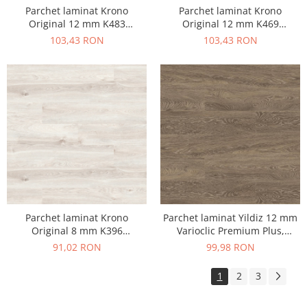
Parchet laminat Krono
Parchet laminat Krono
Original 12 mm K483
Original 12 mm K469
Kronostep, Crossbow Oak,
Kronostep, Vicovero Stejar,
103,43 RON
103,43 RON
clasa 33 AC6
clasa 33 AC6
Parchet laminat Krono
Parchet laminat Yildiz 12 mm
Original 8 mm K396
Varioclic Premium Plus,
Kronostep, Skydive Oak, clasa
Bergamo PP-513, clasa 32 AC4
91,02 RON
99,98 RON
32 AC4
1
2
3