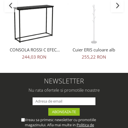
CONSOLA ROSSI C EFECT
Cuier ERIS culoare alb
MARMURA NEAGRA
244,03 RON
255,22 RON
NEWSLETTER
Nu rata ofertele si promotiile noastre
Vreau sa primesc newsletter cu promotiile
magazinului. Afla mai multe in
Politica de