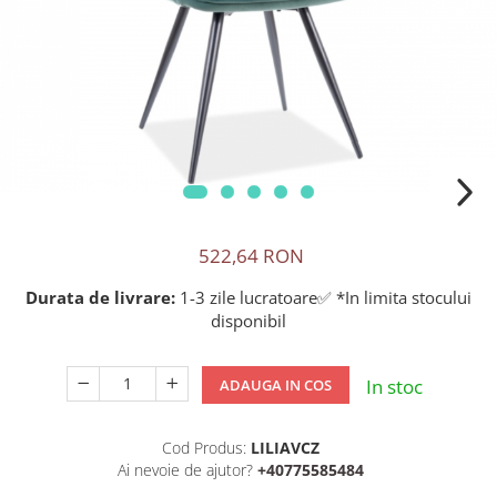
522,64 RON
Durata de livrare:
1-3 zile lucratoare✅ *In limita stocului
disponibil
In stoc
ADAUGA IN COS
Cod Produs:
LILIAVCZ
Ai nevoie de ajutor?
+40775585484